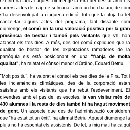
Ordino ha tancat aquest diumenge la Fira del bestiar amb els
darrers actes del cap de setmana i amb un bon balanç de com
s'ha desenvolupat la cinquena edició. Tot i que la pluja ha fet
cancel·lar alguns actes del programa, tant dissabte com
diumenge,
el comú en fa una valoració positiva per la gran
presència de bestiar i també pels visitants
que s'hi han
atansat els tres dies. A més, des del comú expliquen que la
qualitat de bestiar de les explotacions ramaderes de la
parròquia els està posicionant en una
"franja de molta
qualitat"
, ha relatat el cònsol menor d'Ordino, Eduard Betriu.
"Molt positiu", ha valorat el cònsol els tres dies de la Fira. Tot i
les inclemències climàtiques, des de la corporació estan
satisfets amb els visitants que ha rebut l'esdeveniment. El
divendres amb el pas de les escoles,
la van visitar més de
430 alumnes i la resta de dies també hi ha hagut moviment
de gent
. Un aspecte que des de l'administració consideren
que "ha estat tot un èxit", ha afirmat Betriu. Aquest diumenge la
pluja no ha espentat els assistents. De fet, a mig matí ha caigut