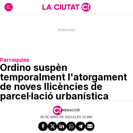
Ir
al
contenido
Parroquies
Ordino suspèn
temporalment l'atorgament
de noves llicències de
parcel·lació urbanística
REDACCIÓ
05 DE MAIG DE 2023 A LES 15:49H