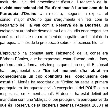
motiu de l’inici del procediment d’estudi i redacció de la
revisió excepcional del Pla d’ordenació i urbanisme de la
Parròquia d’Ordino
. Una mesura, segons ha explicat el
cònsol major d’Ordino que s’argumenta en fets com la
declaració de la vall com a
Reserva de la Biosfera
, un
creixement urbanístic desmesurat i els estudis
encarregats per
conèixer el sostre de creixement demogràfic i ambiental de la
parròquia, a més de la prospecció sobre els recursos hídrics.
L’aprovació ha comptat amb l’abstenció de la consellera
Bàrbara Pàmies, que ha expressat estar d’acord amb el fons,
però no amb la forma pels tempos que s’han seguit. El cònsol
ha argumentat que
“En tot moment s’ha obrat en
conseqüència un cop obtinguts les conclusions dels
estudis”
. Mortés ha recordat que “Ordino ha estat la primera
parròquia en fer aquesta revisió excepcional del POUP com a
resposta al creixement actual”. El decret ha estat definit pel
mandatari com una ‘obligació’ per protegir una parròquia verda
que és Reserva de la biosfera i defensa l’Agenda 2030 i el