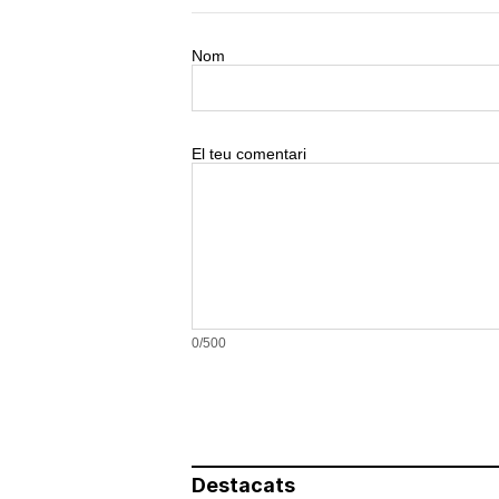
Nom
El teu comentari
0/500
Destacats