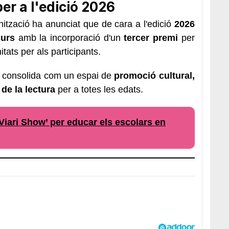
er a l'edició 2026
anització ha anunciat que de cara a l'edició
2026
curs
amb la incorporació d'un
tercer premi
per
itats per als participants.
s consolida com un espai de
promoció cultural,
 de la lectura
per a totes les edats.
‘Viari Show’ per educar els escolars en