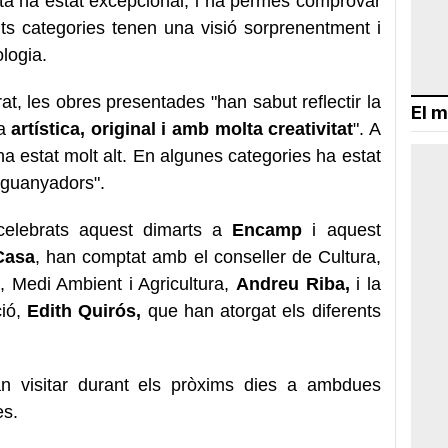
a ha estat excepcional, i ha permès comprovar
nts categories tenen una visió sorprenentment i
logia.
at, les obres presentades "han sabut reflectir la
El m
ra
artística, original i amb molta creativitat
". A
ha estat molt alt. En algunes categories ha estat
s guanyadors".
 celebrats aquest dimarts a
Encamp
i aquest
Casa
, han comptat amb el conseller de Cultura,
, Medi Ambient i Agricultura,
Andreu Riba,
i la
ció,
Edith Quirós,
que han atorgat els diferents
n visitar durant els pròxims dies a ambdues
es.