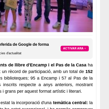
eferida de Google de forma
ACTIVAR ARA
ies d'actualitat
ts de llibre d'Encamp i el Pas de la Casa
ha
t un rècord de participació, amb un total de
152
s biblioteques; 95 a Encamp i 57 al Pas de la
 inscrits respecte a anys anteriors, mostrant
s i grans per aquest format artístic i literari.
estat la incorporació d'una
temàtica central:
la