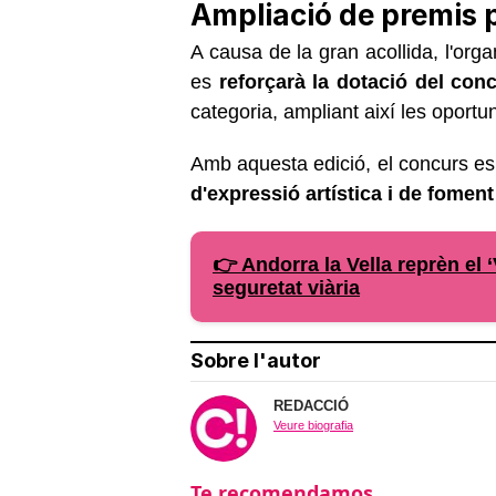
Ampliació de premis p
A causa de la gran acollida, l'org
es
reforçarà la dotació del con
categoria, ampliant així les oportun
Amb aquesta edició, el concurs e
d'expressió artística i de foment
👉 Andorra la Vella reprèn el 
seguretat viària
Sobre l'autor
REDACCIÓ
Veure biografia