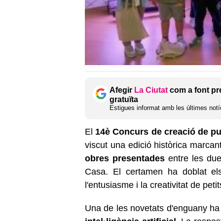
Afegir
La Ciutat
com a font pr
gratuïta
Estigues informat amb les últimes notíc
El
14è Concurs de creació de pun
viscut una edició històrica marcan
obres presentades
entre les due
Casa. El certamen ha doblat els
l'entusiasme i la creativitat de petit
Una de les novetats d'enguany ha 