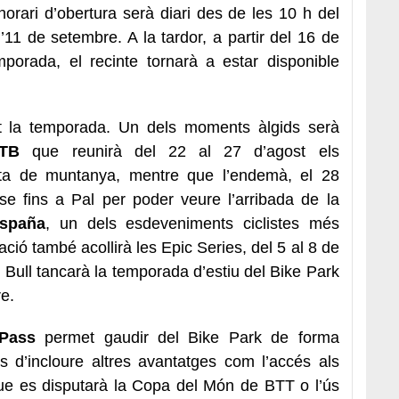
’horari d’obertura serà diari des de les 10 h del
l’11 de setembre. A la tardor, a partir del 16 de
mporada, el recinte tornarà a estar disponible
t la temporada. Un dels moments àlgids serà
TB
que reunirà del 22 al 27 d’agost els
ta de muntanya, mentre que l’endemà, el 28
se fins a Pal per poder veure l’arribada de la
España
, un dels esdeveniments ciclistes més
ació també acollirà les Epic Series, del 5 al 8 de
d Bull tancarà la temporada d’estiu del Bike Park
re.
Pass
permet gaudir del Bike Park de forma
més d’incloure altres avantatges com l’accés als
ue es disputarà la Copa del Món de BTT o l’ús