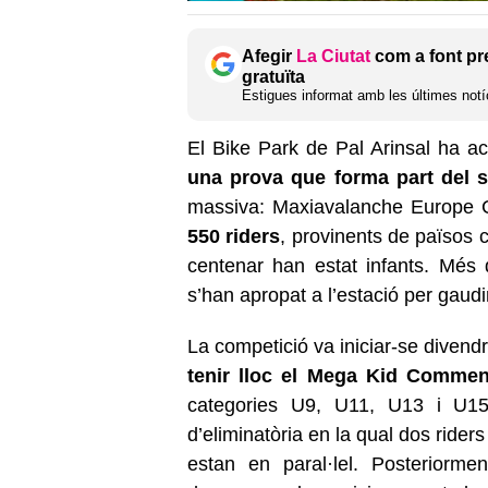
Afegir
La Ciutat
com a font pr
gratuïta
Estigues informat amb les últimes notíc
El Bike Park de Pal Arinsal ha a
una prova que forma part del s
massiva: Maxiavalanche Europe C
550 riders
, provinents de països 
centenar han estat infants. Més de
s’han apropat a l’estació per gaudir
La competició va iniciar-se divend
tenir lloc el Mega Kid Commen
categories U9, U11, U13 i U15
d’eliminatòria en la qual dos rider
estan en paral·lel. Posteriorm