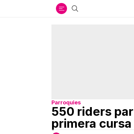
Ir
Cercar
al
contenido
Parroquies
550 riders par
primera cursa 