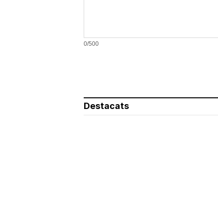
0/500
Destacats