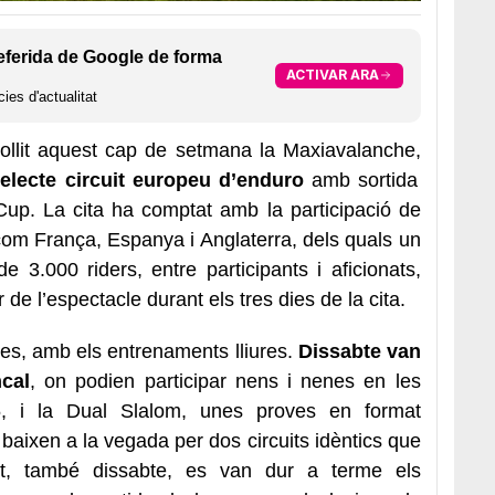
eferida de Google de forma
ACTIVAR ARA
ies d'actualitat
collit aquest cap de setmana la Maxiavalanche,
electe circuit europeu d’enduro
amb sortida
up. La cita ha comptat amb la participació de
com França, Espanya i Anglaterra, dels quals un
 3.000 riders, entre participants i aficionats,
 de l’espectacle durant els tres dies de la cita.
res, amb els entrenaments lliures.
Dissabte van
cal
, on podien participar nens i nenes en les
, i la Dual Slalom, unes proves en format
s baixen a la vegada per dos circuits idèntics que
ent, també dissabte, es van dur a terme els