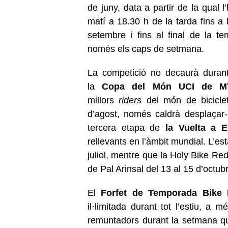
de juny, data a partir de la qual l
matí a 18.30 h de la tarda fins a 
setembre i fins al final de la te
només els caps de setmana.
La competició no decaurà duran
la
Copa del Món UCI de M
millors
riders
del món de bicicle
d’agost, només caldrà desplaçar-
tercera etapa de
la Vuelta a 
rellevants en l’àmbit mundial. L’est
juliol, mentre que la Holy Bike Re
de Pal Arinsal del 13 al 15 d’octub
El
Forfet de Temporada Bike 
il·limitada durant tot l’estiu, a 
remuntadors durant la setmana q