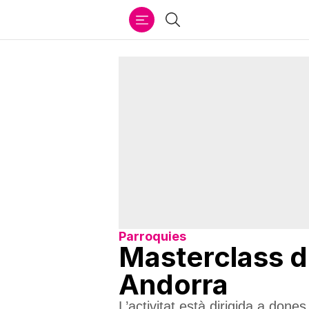
Ir
Cercar
al
contenido
Parroquies
Masterclass d
Andorra
L’activitat està dirigida a dones