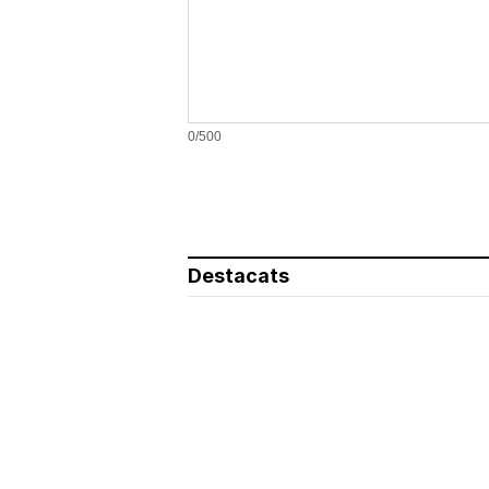
0/500
Destacats