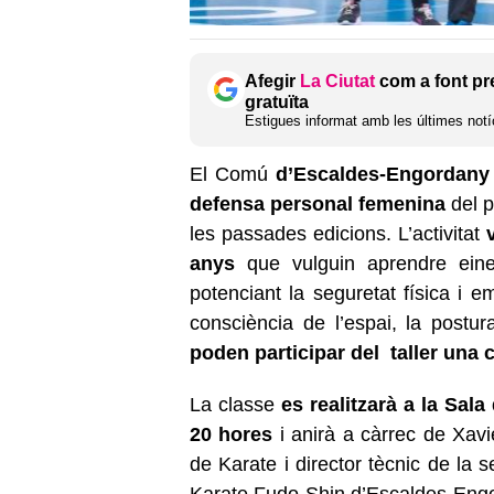
Afegir
La Ciutat
com a font pr
gratuïta
Estigues informat amb les últimes notíc
El Comú
d’Escaldes-Engordany 
defensa personal femenina
del p
les passades edicions. L’activitat
anys
que vulguin aprendre eine
potenciant la seguretat física i 
consciència de l’espai, la postur
poden participar del taller un
La classe
es realitzarà a la Sal
20 hores
i anirà a càrrec de Xavi
de Karate i director tècnic de l
Karate Fudo-Shin d’Escaldes-En