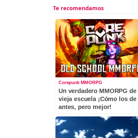
Corepunk MMORPG
Un verdadero MMORPG de 
vieja escuela ¡Cómo los de
antes, pero mejor!