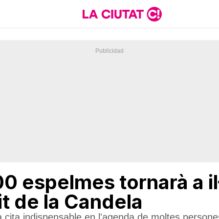
00 espelmes tornarà a il
it de la Candela
cita indispensable en l'agenda de moltes persones