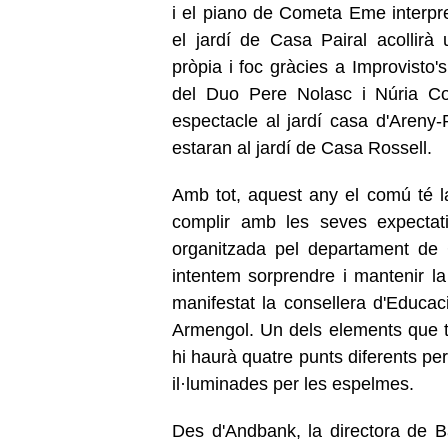
i el piano de Cometa Eme interpre
el jardí de Casa Pairal acollir
pròpia i foc gràcies a Improvisto's
del Duo Pere Nolasc i Núria Co
espectacle al jardí casa d'Areny-
estaran al jardí de Casa Rossell.
Amb tot, aquest any el comú té la 
complir amb les seves expectati
organitzada pel departament de C
intentem sorprendre i mantenir la 
manifestat la consellera d'Educac
Armengol. Un dels elements que ta
hi haurà quatre punts diferents pe
il·luminades per les espelmes.
Des d'Andbank, la directora de 