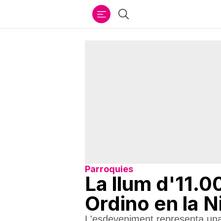
Ir
Cercar
al
contenido
Parroquies
La llum d'11.0
Ordino en la N
L'esdeveniment representa una 