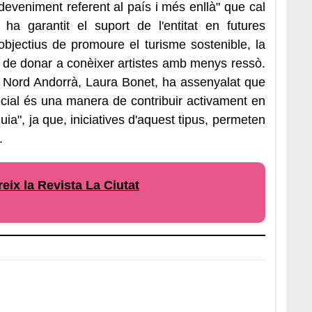
deveniment referent al país i més enllà" que cal
 ha garantit el suport de l'entitat en futures
objectius de promoure el turisme sostenible, la
at de donar a conèixer artistes amb menys ressò.
e Nord Andorrà, Laura Bonet, ha assenyalat que
ecial és una manera de contribuir activament en
òquia", ja que, iniciatives d'aquest tipus, permeten
.
eix la Revista La Ciutat