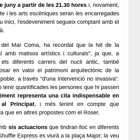
de juny a partir de les 21.30 hores
i, novament,
te i les arts escèniques seran les encarregades
eu inici, l'esdeveniment segueix comptant amb el
à.
 del Mar Coma, ha recordat que la Nit de la
l amb matisos artístics i culturals", ja que, a
els diferents carrers del nucli antic, també
osar en valor el patrimoni arquitectònic de la
 poble, a través "d'una intervenció no invasiva".
o tenir quantificades les persones que hi passen
niment representa una cita indispensable en
al Principat
, i més tenint en compte que
da que en altres propostes com el Roser.
amb
sis actuacions
que tindran lloc en diferents
 Shuffle Express es viurà a la plaça Major; la veu