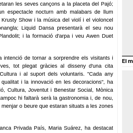
taran les seves cançons a la placeta del Pajó;
à un espectacle nocturn amb malabars de llum
 Krusty Show i la música del violí i el violoncel
nangla; Liquid Dansa presentarà el seu nou
Plandolit; i la formació d'arpa i veu Awen Duet
intenció de tornar a sorprendre els visitants i
El m
ves, tot plegat gràcies al disseny d'una cita
ultura i al suport dels voluntaris. "Cada any
qualitat i la innovació en les decoracions", ha
ió, Cultura, Joventut i Benestar Social, Mònica
mpoc hi faltarà serà la gastronomia i, de nou,
r menjar o beure que estaran situats a les zones
Banca Privada País, Maria Suárez, ha destacat