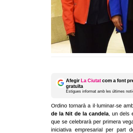
Afegir
La Ciutat
com a font pr
gratuïta
Estigues informat amb les últimes notíc
Ordino tornarà a il·luminar-se am
de la Nit de la candela
, un dels
que se celebrarà per primera vega
iniciativa empresarial per part