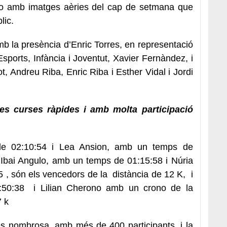
ídeo amb imatges aèries del cap de setmana que
lic.
b la presència d’Enric Torres, en representació
Esports, Infància i Joventut, Xavier Fernàndez, i
, Andreu Riba, Enric Riba i Esther Vidal i Jordi
es curses ràpides i amb molta participació
e 02:10:54 i Lea Ansion, amb un temps de
Ibai Angulo, amb un temps de 01:15:58 i Núria
, són els vencedors de la distància de 12 K, i
:50:38 i Lilian Cherono amb un crono de la
7 k
s nombrosa, amb més de 400 participants, i la