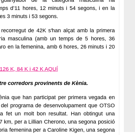
ps d’11 hores, 12 minuts i 54 segons, i en la
es 3 minuts i 53 segons.
 recorregut de 42K s'han alçat amb la primera
oria masculina (amb un temps de 5 hores, 36
ro en la femenina, amb 6 hores, 26 minuts i 20
e 126 K, 84 K i 42 K AQUÍ
atre corredors provinents de Kènia.
ènia que han participat per primera vegada en
c del programa de desenvolupament que OTSO
a fet un molt bon resultat. Han obtingut una
 7 km, per a Lillian Cherono, una segona posició
oria femenina per a Caroline Kigen, una segona