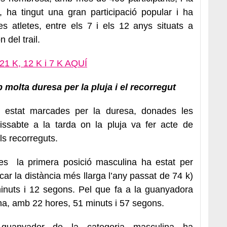
 ha tingut una gran participació popular i ha
 atletes, entre els 7 i els 12 anys situats a
n del trail.
 21 K, 12 K i 7 K AQUÍ
molta duresa per la pluja i el recorregut
n estat marcades per la duresa, donades les
issabte a la tarda on la pluja va fer acte de
ls recorreguts.
res la primera posició masculina ha estat per
icar la distància més llarga l’any passat de 74 k)
nuts i 12 segons. Pel que fa a la guanyadora
na, amb 22 hores, 51 minuts i 57 segons.
guanyador de la categoria masculina ha