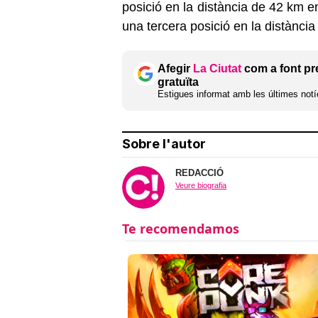
posició en la distància de 42 km e
una tercera posició en la distànc
Afegir
La Ciutat
com a font pr
gratuïta
Estigues informat amb les últimes notíc
Sobre l'autor
REDACCIÓ
Veure biografia