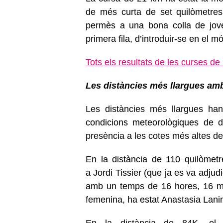
de més curta de set quilòmetres,
permès a una bona colla de joves
primera fila, d’introduir-se en el mó
Tots els resultats de les curses de
Les distàncies més llargues amb 
Les distàncies més llargues ha
condicions meteorològiques de d
presència a les cotes més altes de
En la distància de 110 quilòmet
a Jordi Tissier (que ja es va adjud
amb un temps de 16 hores, 16 mi
femenina, ha estat Anastasia Lani
En la distància de 84K, el 