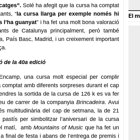
catges”.
Solé ha afegit que la cursa ha comptat
ants, “
la cursa llarga per exemple només hi
El m
s l’ha guanyat
” i ha fet una molt bona valoració
tants de Catalunya principalment, però també
a, País Basc, Madrid, i un creixement important
nça.
 de la 40a edició
Encamp, una cursa molt especial per complir
a comptat amb diferents sorpreses durant el cap
endres la sortida de la cursa de 126 k es va fer
peu de carrer de la companyia
Brincadeira
. Avui
s multitudinària del cap de setmana, la de 21
pastís per simbolitzar l’aniversari de la cursa
 el matí, amb
Mountains of Music
que ha fet un
a final de festa i abans de l’entrega de premis i