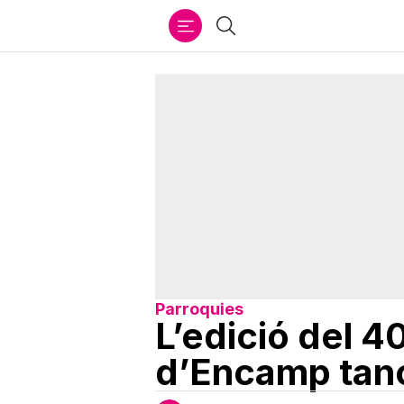
Ir
Cercar
al
contenido
Parroquies
L’edició del 4
d’Encamp tanc