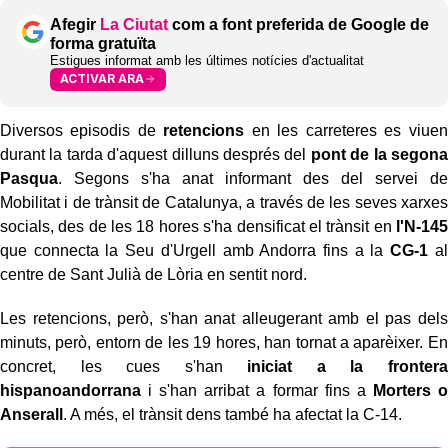
Afegir
La Ciutat
com a font preferida de Google de
forma gratuïta
Estigues informat amb les últimes notícies d'actualitat
ACTIVAR ARA
Diversos episodis de
retencions
en les carreteres es viuen
durant la tarda d'aquest dilluns després del
pont de la segona
Pasqua
. Segons s'ha anat informant des del servei de
Mobilitat i de trànsit de Catalunya, a través de les seves xarxes
socials, des de les 18 hores s'ha densificat el trànsit en
l'N-145
que connecta la Seu d'Urgell amb Andorra fins a la
CG-1
al
centre de Sant Julià de Lòria en sentit nord.
Les retencions, però, s'han anat alleugerant amb el pas dels
minuts, però, entorn de les 19 hores, han tornat a aparèixer. En
concret, les cues s'han
iniciat a la frontera
hispanoandorrana
i s'han arribat a formar fins a
Morters o
Anserall
. A més, el trànsit dens també ha afectat la C-14.