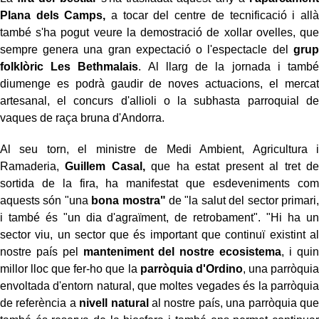
Plana dels Camps,
a tocar del centre de tecnificació i allà
també s'ha pogut veure la demostració de xollar ovelles, que
sempre genera una gran expectació o l'espectacle del
grup
folklòric Les Bethmalais
. Al llarg de la jornada i també
diumenge es podrà gaudir de noves actuacions, el mercat
artesanal, el concurs d'allioli o la subhasta parroquial de
vaques de raça bruna d'Andorra.
Al seu torn, el ministre de Medi Ambient, Agricultura i
Ramaderia,
Guillem Casal,
que ha estat present al tret de
sortida de la fira, ha manifestat que esdeveniments com
aquests són "una
bona mostra"
de "la salut del sector primari,
i també és "un dia d'agraïment, de retrobament". "Hi ha un
sector viu, un sector que és important que continuï existint al
nostre país pel
manteniment del nostre ecosistema
, i quin
millor lloc que fer-ho que la
parròquia d'Ordino
, una parròquia
envoltada d'entorn natural, que moltes vegades és la parròquia
de referència a
nivell natural
al nostre país, una parròquia que