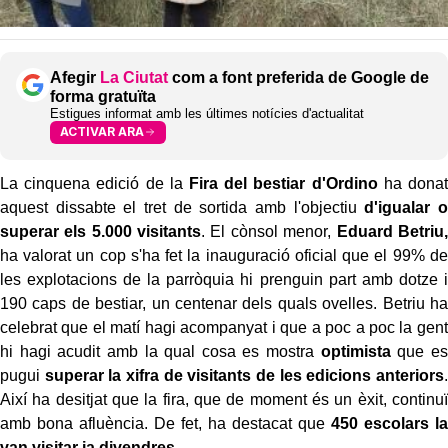
Afegir
La Ciutat
com a font preferida de Google de
forma gratuïta
Estigues informat amb les últimes notícies d'actualitat
ACTIVAR ARA
La cinquena edició de la
Fira del bestiar d'Ordino
ha donat
aquest dissabte el tret de sortida amb l'objectiu
d'igualar o
superar els 5.000 visitants
. El cònsol menor,
Eduard Betriu,
ha valorat un cop s'ha fet la inauguració oficial que el 99% de
les explotacions de la parròquia hi prenguin part amb dotze i
190 caps de bestiar, un centenar dels quals ovelles. Betriu ha
celebrat que el matí hagi acompanyat i que a poc a poc la gent
hi hagi acudit amb la qual cosa es mostra
optimista
que es
pugui
superar la xifra de visitants de les edicions anteriors
.
Així ha desitjat que la fira, que de moment és un èxit, continuï
amb bona afluència. De fet, ha destacat que
450 escolars la
van visitar ja divendres
.