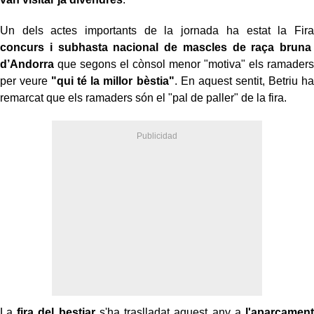
Un dels actes importants de la jornada ha estat la Fira
concurs i subhasta nacional de mascles de raça bruna
d’Andorra
que segons el cònsol menor "motiva" els ramaders
per veure
"qui té la millor bèstia"
. En aquest sentit, Betriu ha
remarcat que els ramaders són el "pal de paller" de la fira.
La
fira del bestiar
s'ha traslladat aquest any a
l'aparcament