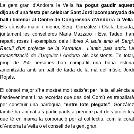
La gent gran d’Andorra la Vella
ha pogut gaudir aquest
dijous d’una festa per celebrar Sant Jordi acompanyada de
ball i berenar al Centre de Congressos d’Andorra la Vella
.
Els cònsols major i menor, Sergi González i Olalla Losada,
juntament les conselleres Maria Mazzaro i Eva Tadeo, han
repartit roses i exemplars dels llibres
A taula amb el Sergi.
Recull d’un projecte de la Xarranca
i
L’antic país antic. La
romantització de l’Urgellet i Andorra
als assistents. En total,
prop de 250 persones han compartit una bona estona
amenitzada amb un ball de tarda de la mà del músic Jordi
Rojals.
El cònsol major s’ha mostrat molt satisfet per l’alta afluència a
l’esdeveniment i ha recordat que des del Comú es treballarà
per construir una parròquia
“entre tots plegats”
. González
també ha animat als participants a prendre part dels projectes
que té en marxa la corporació per al col·lectiu, com la coral
d’Andorra la Vella o el consell de la gent gran.