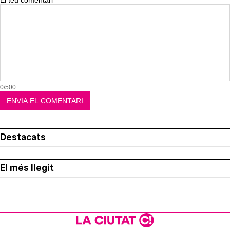
El teu comentari
0/500
Destacats
El més llegit