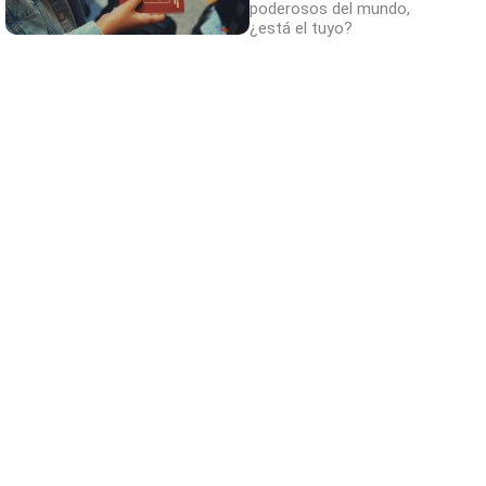
poderosos del mundo,
¿está el tuyo?
¿Conocías estos 5 consejos?
Consejos infalibles para eliminar la cal del
baño fácil y rápido