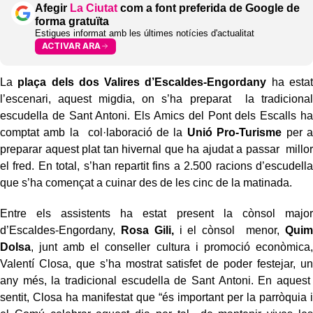
Afegir
La Ciutat
com a font preferida de Google de
forma gratuïta
Estigues informat amb les últimes notícies d'actualitat
ACTIVAR ARA
La
plaça dels dos Valires d’Escaldes-Engordany
ha estat
l’escenari, aquest migdia, on s’ha preparat la tradicional
escudella de Sant Antoni. Els Amics del Pont dels Escalls ha
comptat amb la col·laboració de la
Unió Pro-Turisme
per a
preparar aquest plat tan hivernal que ha ajudat a passar millor
el fred. En total, s’han repartit fins a 2.500 racions d’escudella
que s’ha començat a cuinar des de les cinc de la matinada.
Entre els assistents ha estat present la cònsol major
d’Escaldes-Engordany,
Rosa Gili,
i el cònsol menor,
Quim
Dolsa
, junt amb el conseller cultura i promoció econòmica,
Valentí Closa, que s’ha mostrat satisfet de poder festejar, un
any més, la tradicional escudella de Sant Antoni. En aquest
sentit, Closa ha manifestat que “és important per la parròquia i