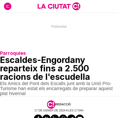
Ir
al
contenido
Parroquies
Escaldes-Engordany
reparteix fins a 2.500
racions de l'escudella
Els Amics del Pont dels Escalls junt amb la Unió Pro-
Turisme han estat els encarregats de preparar aquest
plat hivernal
REDACCIÓ
17 DE GENER DE 2024 A LES 17:04H