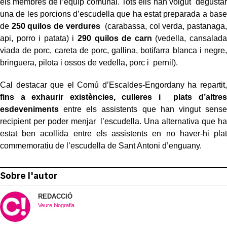
els membres de l’equip comunal. Tots ells han volgut degustar
una de les porcions d’escudella que ha estat preparada a base
de
250 quilos de verdures
(carabassa, col verda, pastanaga,
api, porro i patata) i
290 quilos de carn
(vedella, cansalada
viada de porc, careta de porc, gallina, botifarra blanca i negre,
bringuera, pilota i ossos de vedella, porc i pernil).
Cal destacar que el Comú d’Escaldes-Engordany ha repartit,
fins a exhaurir existències, culleres i plats d’altres
esdeveniments
entre els assistents que han vingut sense
recipient per poder menjar l’escudella. Una alternativa que ha
estat ben acollida entre els assistents en no haver-hi plat
commemoratiu de l’escudella de Sant Antoni d’enguany.
Sobre l'autor
REDACCIÓ
Veure biografia