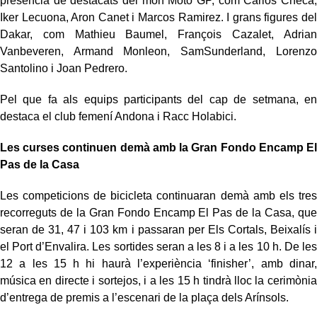
presència de destacats del món Moto GP, com Carlos Checa,
Iker Lecuona, Aron Canet i Marcos Ramirez. I grans figures del
Dakar, com Mathieu Baumel, François Cazalet, Adrian
Vanbeveren, Armand Monleon, SamSunderland, Lorenzo
Santolino i Joan Pedrero.
Pel que fa als equips participants del cap de setmana, en
destaca el club femení Andona i Racc Holabici.
Les curses continuen demà amb la Gran Fondo Encamp El
Pas de la Casa
Les competicions de bicicleta continuaran demà amb els tres
recorreguts de la Gran Fondo Encamp El Pas de la Casa, que
seran de 31, 47 i 103 km i passaran per Els Cortals, Beixalís i
el Port d’Envalira. Les sortides seran a les 8 i a les 10 h. De les
12 a les 15 h hi haurà l’experiència ‘finisher’, amb dinar,
música en directe i sortejos, i a les 15 h tindrà lloc la cerimònia
d’entrega de premis a l’escenari de la plaça dels Arínsols.