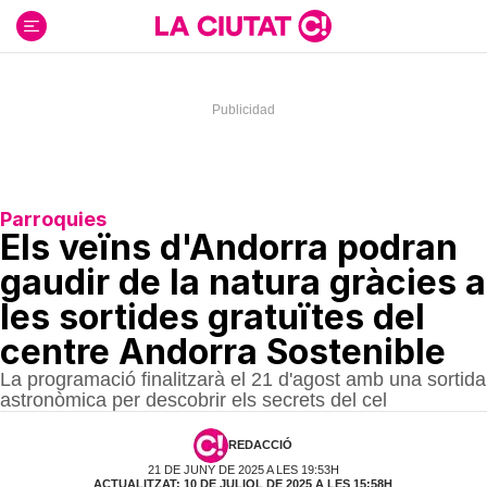
Ir
al
contenido
Parroquies
Els veïns d'Andorra podran
gaudir de la natura gràcies a
les sortides gratuïtes del
centre Andorra Sostenible
La programació finalitzarà el 21 d'agost amb una sortida
astronòmica per descobrir els secrets del cel
REDACCIÓ
21 DE JUNY DE 2025 A LES 19:53H
ACTUALITZAT: 10 DE JULIOL DE 2025 A LES 15:58H