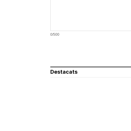
0/500
Destacats