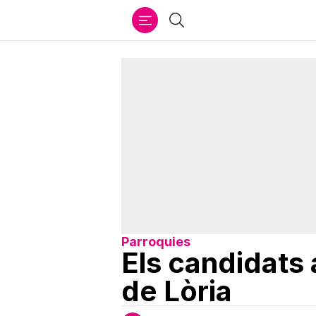
Ir
Cercar
al
contenido
Parroquies
Els candidats a
de Lòria