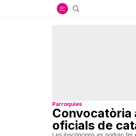
Ir
Cercar
al
contenido
Parroquies
Convocatòria 
oficials de cat
Les inscripcions es podran fer e