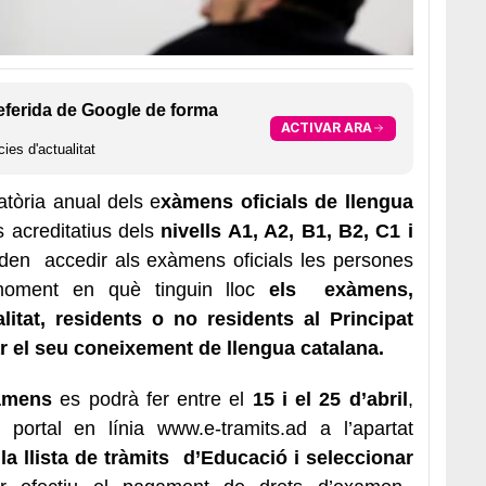
eferida de Google de forma
ACTIVAR ARA
ies d'actualitat
tòria anual dels e
xàmens oficials de llengua
s acreditatius dels
nivells A1, A2, B1, B2, C1 i
den accedir als exàmens oficials les persones
moment en què tinguin lloc
els exàmens,
itat, residents o no residents al Principat
r el seu coneixement de llengua catalana.
xàmens
es podrà fer entre el
15 i el 25 d’abril
,
 portal en línia
www.e-tramits.ad
a l’apartat
 la llista de tràmits d’Educació i seleccionar