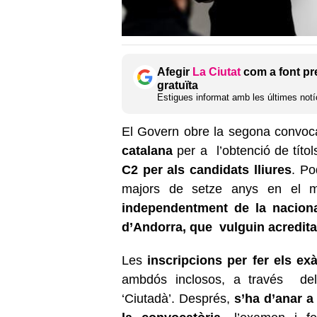
Afegir
La Ciutat
com a font pr
gratuïta
Estigues informat amb les últimes notíc
El Govern obre la segona convoca
catalana
per a l’obtenció de títol
C2 per als candidats lliures
. Po
majors de setze anys en el 
independentment de la nacional
d’Andorra, que vulguin acredita
Les
inscripcions per fer els e
ambdós inclosos, a través del
‘Ciutadà’. Després,
s’ha d’anar a