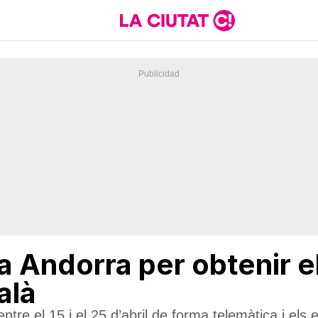
a Andorra per obtenir e
alà
ntre el 15 i el 25 d’abril de forma telemàtica i els 