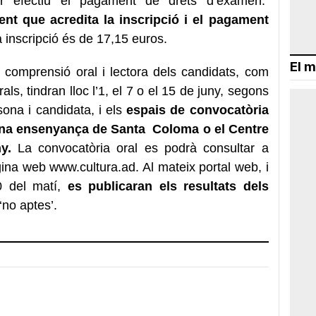
er efectiu el pagament de drets d’examen.
nt que acredita la inscripció i el pagament
 inscripció és de 17,15 euros.
El m
 comprensió oral i lectora dels candidats, com
rals, tindran lloc l’1, el 7 o el 15 de juny, segons
sona i candidata, i els
espais de convocatòria
ona ensenyança de Santa Coloma o el Centre
y.
La convocatòria oral es podrà consultar a
àgina web
www.cultura.ad
. Al mateix portal web, i
10 del matí,
es publicaran els resultats dels
‘no aptes’.