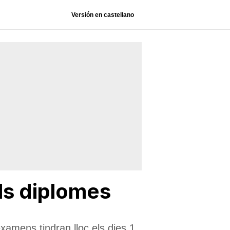
Versión en castellano
ls diplomes
examens tindran lloc els dies 1,