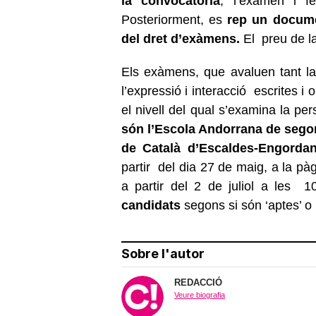
la convocatòria
, l’examen i f
Posteriorment, es
rep un docume
del dret d’exàmens.
El preu de la
Els exàmens, que avaluen tant la
l’expressió i interacció escrites i o
el nivell del qual s’examina la per
són l’Escola Andorrana de seg
de Català d’Escaldes-Engordan
partir del dia 27 de maig, a la p
a partir del 2 de juliol a les 
candidats
segons si són ‘aptes’ o 
Sobre l'autor
REDACCIÓ
Veure biografia