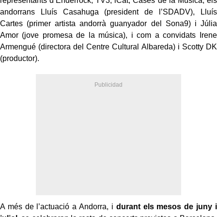
representants d’Enderrock; TV3; iCat; Cases de la Música; els
andorrans Lluís Casahuga (president de l’SDADV), Lluís
Cartes (primer artista andorrà guanyador del Sona9) i Júlia
Amor (jove promesa de la música), i com a convidats Irene
Armengué (directora del Centre Cultural Albareda) i Scotty DK
(productor).
A més de l’actuació a Andorra, i
durant els mesos de juny i