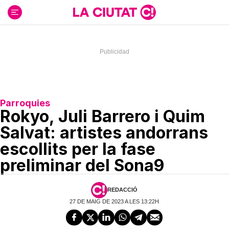
Ir
al
contenido
Parroquies
Rokyo, Juli Barrero i Quim
Salvat: artistes andorrans
escollits per la fase
preliminar del Sona9
REDACCIÓ
27 DE MAIG DE 2023 A LES 13:22H