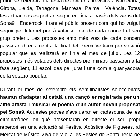
juliol
, se celebraran la resta de concerts previstos a Barcelona,
Girona, Lleida, Tarragona, Manresa, Palma i València. Totes
les actuacions es podran seguir en línia a través dels webs del
Sona9 i Enderrock, i tant el públic present com qui ho vulgui
seguir per Internet podrà votar al final de cada concert el seu
grup preferit. Les propostes amb més vots de cada concert
passaran directament a la final del Premi Verkami per votació
popular que es realitzarà en línia el mes de juliol. Les 12
propostes més votades dels directes preliminars passaran a la
fase següent, 11 escollides pel jurat i una com a guanyadora
de la votació popular.
Durant el mes de setembre els semifinalistes seleccionats
hauran d’adaptar al català una cançó enregistrada per un
altre artista i musicar el poema d’un autor novell proposat
pel Sona9
. Aquestes proves s’avaluaran en cadascuna de les
eliminatòries, en què presentaran en directe el seu propi
repertori en una actuació al Festival Acústica de Figueres, al
Mercat de Música Viva de Vic, a les Festes de Santa Tecla de