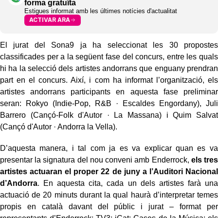
forma gratuïta
Estigues informat amb les últimes notícies d'actualitat
ACTIVAR ARA
El jurat del Sona9 ja ha seleccionat les 30 propostes
classificades per a la següent fase del concurs, entre les quals
hi ha la selecció dels artistes andorrans que enguany prendran
part en el concurs. Així, i com ha informat l’organització, els
artistes andorrans participants en aquesta fase preliminar
seran: Rokyo (Indie-Pop, R&B · Escaldes Engordany), Juli
Barrero (Cançó-Folk d'Autor · La Massana) i Quim Salvat
(Cançó d'Autor · Andorra la Vella).
D’aquesta manera, i tal com ja es va explicar quan es va
presentar la signatura del nou conveni amb Enderrock,
els tres
artistes actuaran el proper 22 de juny a l’Auditori Nacional
d’Andorra
. En aquesta cita, cada un dels artistes farà una
actuació de 20 minuts durant la qual haurà d’interpretar temes
propis en català davant del públic i jurat – format per