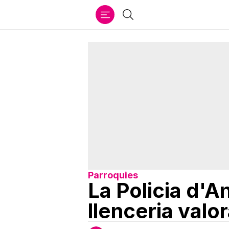
Ir
Cercar
al
contenido
Parroquies
La Policia d'A
llenceria val