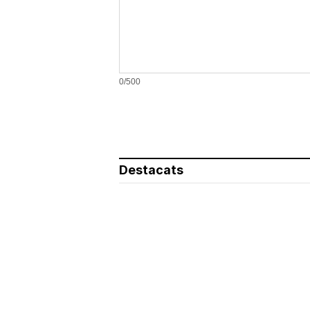
0/500
Destacats