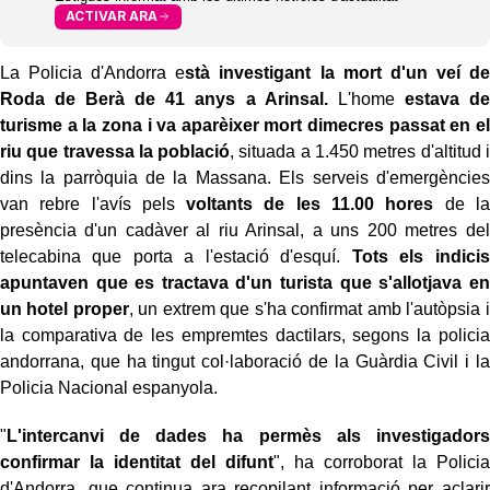
ACTIVAR ARA
La Policia d'Andorra e
stà investigant la mort d'un veí de
Roda de Berà de 41 anys a Arinsal.
L'home
estava de
turisme a la zona i va aparèixer mort dimecres passat en el
riu que travessa la població
, situada a 1.450 metres d'altitud i
dins la parròquia de la Massana. Els serveis d'emergències
van rebre l'avís pels
voltants de les 11.00 hores
de la
presència d'un cadàver al riu Arinsal, a uns 200 metres del
telecabina que porta a l'estació d'esquí.
Tots els indicis
apuntaven que es tractava d'un turista que s'allotjava en
un hotel proper
, un extrem que s'ha confirmat amb l'autòpsia i
la comparativa de les empremtes dactilars, segons la policia
andorrana, que ha tingut col·laboració de la Guàrdia Civil i la
Policia Nacional espanyola.
"
L'intercanvi de dades ha permès als investigadors
confirmar la identitat del difunt
", ha corroborat la Policia
d'Andorra, que continua ara recopilant informació per aclarir