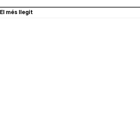
El més llegit
Avís legal
Política de privacitat
Política de cookies
Qui som
Contacte
Xarxes socials
Amb col·laboració de: