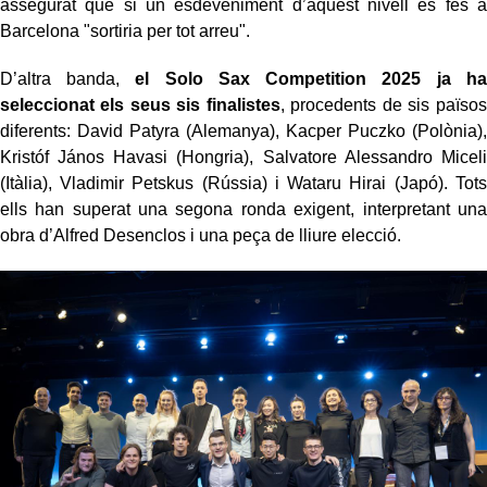
assegurat que si un esdeveniment d’aquest nivell es fes a
Barcelona "sortiria per tot arreu".
D’altra banda,
el Solo Sax Competition 2025 ja ha
seleccionat els seus sis finalistes
, procedents de sis països
diferents: David Patyra (Alemanya), Kacper Puczko (Polònia),
Kristóf János Havasi (Hongria), Salvatore Alessandro Miceli
(Itàlia), Vladimir Petskus (Rússia) i Wataru Hirai (Japó). Tots
ells han superat una segona ronda exigent, interpretant una
obra d’Alfred Desenclos i una peça de lliure elecció.