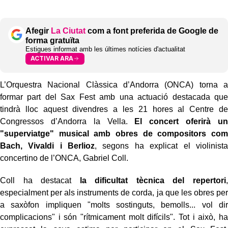
Afegir
La Ciutat
com a font preferida de Google de
forma gratuïta
Estigues informat amb les últimes notícies d'actualitat
ACTIVAR ARA
L’Orquestra Nacional Clàssica d’Andorra (ONCA) torna a
formar part del Sax Fest amb una actuació destacada que
tindrà lloc aquest divendres a les 21 hores al Centre de
Congressos d’Andorra la Vella.
El concert oferirà un
"superviatge" musical amb obres de compositors com
Bach, Vivaldi i Berlioz
, segons ha explicat el violinista
concertino de l’ONCA, Gabriel Coll.
Coll ha destacat
la dificultat tècnica del repertori
,
especialment per als instruments de corda, ja que les obres per
a saxòfon impliquen "molts sostinguts, bemolls... vol dir
complicacions" i són "rítmicament molt difícils". Tot i això, ha