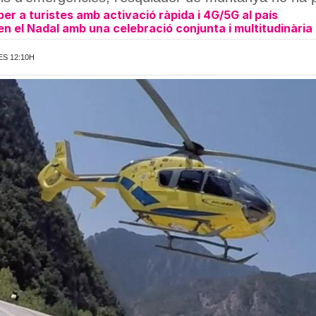
r a turistes amb activació ràpida i 4G/5G al país
en el Nadal amb una celebració conjunta i multitudinària
ES 12:10H