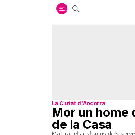
Ir
Cercar
al
contenido
La Ciutat d'Andorra
Mor un home de
de la Casa
Malgrat els esforços dels serv