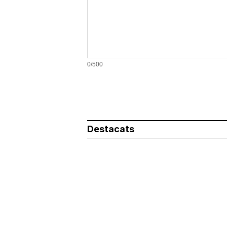
0/500
Destacats