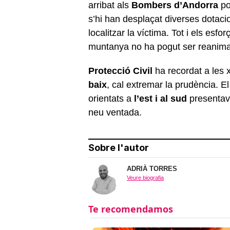
arribat als
Bombers d’Andorra
po
s’hi han desplaçat diverses dotaci
localitzar la víctima. Tot i els esf
muntanya no ha pogut ser reanima
Protecció Civil
ha recordat a les 
baix
, cal extremar la prudència. E
orientats a
l’est i al sud
presentave
neu ventada.
Sobre l'autor
ADRIÀ TORRES
Veure biografia