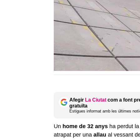
Afegir
La Ciutat
com a font pr
gratuïta
Estigues informat amb les últimes notíc
Un
home de 32 anys
ha perdut la
atrapat per una
allau
al vessant d