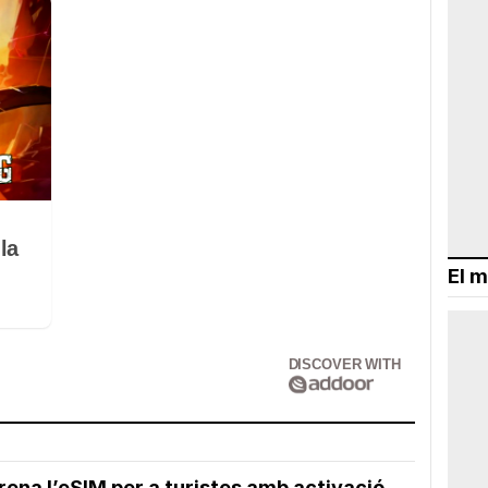
la
El m
DISCOVER WITH
ena l’eSIM per a turistes amb activació