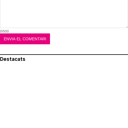
0/500
Destacats
El més llegit
Avís legal