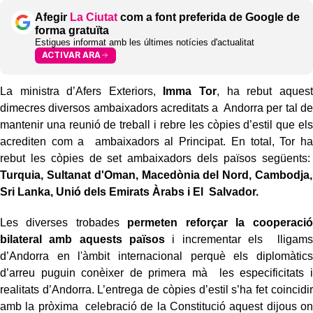
Afegir
La Ciutat
com a font preferida de Google de
forma gratuïta
Estigues informat amb les últimes notícies d'actualitat
ACTIVAR ARA
La ministra d’Afers Exteriors,
Imma Tor
, ha rebut aquest
dimecres diversos ambaixadors acreditats a Andorra per tal de
mantenir una reunió de treball i rebre les còpies d’estil que els
acrediten com a ambaixadors al Principat. En total, Tor ha
rebut les còpies de set ambaixadors dels països següents:
Turquia, Sultanat d'Oman, Macedònia del Nord, Cambodja,
Sri Lanka, Unió dels Emirats Àrabs i El Salvador.
Les diverses trobades
permeten reforçar la cooperació
bilateral amb aquests països
i incrementar els lligams
d’Andorra en l'àmbit internacional perquè els diplomàtics
d’arreu puguin conèixer de primera mà les especificitats i
realitats d’Andorra. L’entrega de còpies d’estil s’ha fet coincidir
amb la pròxima celebració de la Constitució aquest dijous on