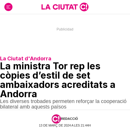
Ir
al
contenido
La Ciutat d'Andorra
La ministra Tor rep les
còpies d’estil de set
ambaixadors acreditats a
Andorra
Les diverses trobades permeten reforçar la cooperació
bilateral amb aquests països
REDACCIÓ
13 DE MARÇ DE 2024 A LES 21:44H