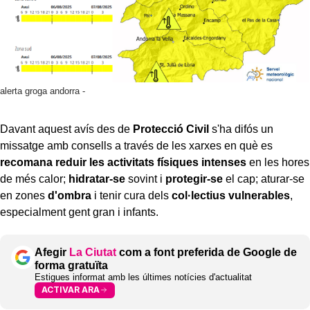
alerta groga andorra -
Davant aquest avís des de
Protecció Civil
s'ha difós un
missatge amb consells a través de les xarxes en què es
recomana reduir les activitats físiques intenses
en les hores
de més calor;
hidratar-se
sovint i
protegir-se
el cap; aturar-se
en zones
d'ombra
i tenir cura dels
col·lectius vulnerables
,
especialment gent gran i infants.
Afegir
La Ciutat
com a font preferida de Google de
forma gratuïta
Estigues informat amb les últimes notícies d'actualitat
ACTIVAR ARA