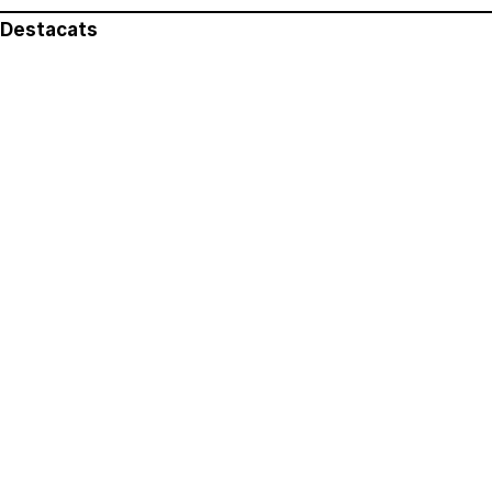
Destacats
El més llegit
Avís legal
Política de privacitat
Política de cookies
Qui som
Contacte
Xarxes socials
Amb col·laboració de: