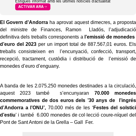
Estigues informat amb les últimes notícies d'actualitat
ACTIVAR ARA
El Govern d'Andorra
ha aprovat aquest dimecres, a proposta
del ministre de Finances, Ramon Lladós, l’adjudicació
definitiva dels treballs corresponents a
l’emissió de monedes
d’euro del 2023
per un import total de 887.567,01 euros. Els
treballs consisteixen en l’encunyació, confecció, transport,
recepció, tractament, custòdia i distribució de l’emissió de
monedes d’euro d’enguany.
A banda de les 2.075.250 monedes destinades a la circulació,
aquest 2023 també s’encunyaran
70.000 monedes
commemoratives de dos euros dels ’30 anys de l’ingrés
d’Andorra a l’ONU’,
70.000 més de les ‘
Festes del solstici
d’estiu
’ i també 6.000 monedes de col·lecció coure-níquel del
Pont de Sant Antoni de la Grella – Gall Fer.