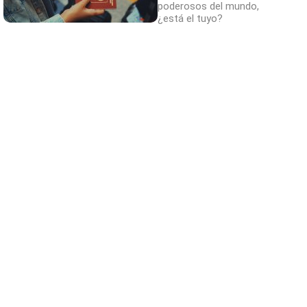
poderosos del mundo,
¿está el tuyo?
Adiós a la cal del baño
¿Y si pudieras eliminar la cal del baño sin
esfuerzo?