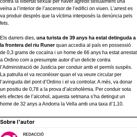
contra la llibertat sexual per haver agredit sexualment una
veïna a l’interior de l’ascensor de l’edifici on viuen. L’arrest es
va produir després que la víctima interposés la denúncia pels
fets.
Els darrers dies,
una turista de 39 anys ha estat detinguda a
la frontera del riu Runer
quan accedia al país en possessió
de 0,3 grams de cocaïna i un home de 66 anys ha estat arrestat
a Ordino com a presumpte autor d’un delicte contra
l’Administració de Justícia per conduir amb el permís suspès.
La patrulla el va reconèixer quan el va veure circular per
l’avinguda del pont d’Ordino i el va controlar. A més, va donar
un positiu de 0,78 a la prova d’alcoholèmia. Per conduir sota
els efectes de l’alcohol, aquesta setmana s’ha detingut un
home de 32 anys a Andorra la Vella amb una taxa d’1,10.
Sobre l'autor
REDACCIÓ