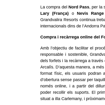
La compra del
Nord Pass
, per l
Lary
(França)
o
Nevis Range
Grandvalira Resorts continua treba
internacionals dins de l’Andorra P
Compra i recàrrega online del Fo
Amb l’objectiu de facilitar el pr
responsable i sostenible, Grandva
dels forfets i la recàrrega a travé
Arcalís. D’aquesta manera, a més d
format físic, els usuaris podran 
d’obertura sense passar per taquil
només online, i a partir del dillu
poder recollir els suports. El pri
situat a illa Carlemany, i pròxima