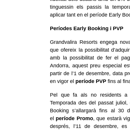
tinguessin els passis la temp
aplicar tant en el període Early B
Períodes Early Booking i PVP
Grandvalira Resorts engega nov
que ofereix la possibilitat d’adqu
amb la possibilitat de fer el pa
Andorra, aquest preu especial es
partir de l’1 de desembre, data pr
en vigor el
període
PVP
fins al fi
Pel que fa als no residents a 
Temporada des del passat juliol, 
Booking s’allargarà fins al 30 
el
període Promo
, que estarà vi
després, l’11 de desembre, es