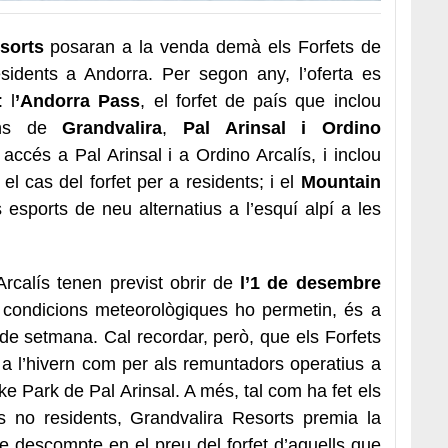
sorts
posaran a la venda demà els Forfets de
idents a Andorra. Per segon any, l’oferta es
 l
’Andorra Pass
, el forfet de país que inclou
ions de
Grandvalira
,
Pal Arinsal
i Ordino
accés a Pal Arinsal i a Ordino Arcalís, i inclou
el cas del forfet per a residents; i el
Mountain
 esports de neu alternatius a l’esquí alpí a les
Arcalís tenen previst obrir de
l’1 de desembre
condicions meteorològiques ho permetin, és a
s de setmana. Cal recordar, però, que els Forfets
a l’hivern com per als remuntadors operatius a
ike Park de Pal Arinsal. A més, tal com ha fet els
ls no residents, Grandvalira Resorts premia la
e descompte en el preu del forfet d’aquells que