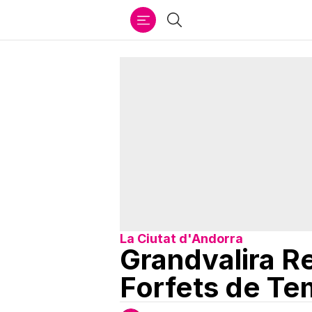
Ir
Cercar
al
contenido
La Ciutat d'Andorra
Grandvalira R
Forfets de T