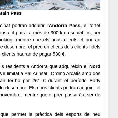
tain Pass
ncipat podran adquirir l’
Andorra Pass,
el forfet
ons del país i a més de 300 km esquiables, per
ooking, mentre que els nous clients el podran
de desembre, el preu en el cas dels clients fidels
 clients hauran de pagar 530 €.
els residents a Andorra que adquireixin el
Nord
il·limitat a Pal Arinsal i Ordino Arcalís amb dos
ran fer-ho per 261 € durant el període Early
 de desembre. Els nous clients podran adquirir el
 novembre, mentre que el preu passarà a ser de
 que permet la pràctica dels esports de neu