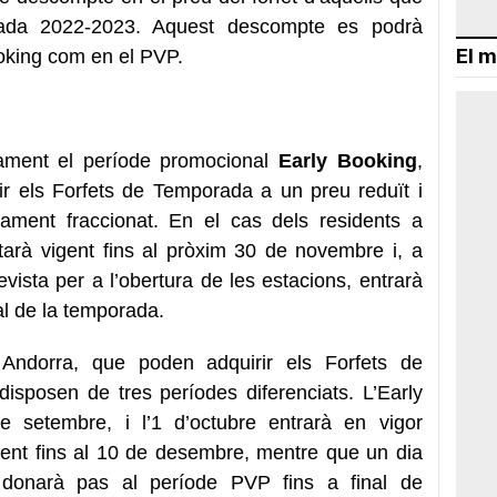
orada 2022-2023. Aquest descompte es podrà
El m
ooking com en el PVP.
ament el període promocional
Early Booking
,
irir els Forfets de Temporada a un preu reduït i
gament fraccionat. En el cas dels residents a
tarà vigent fins al pròxim 30 de novembre i, a
evista per a l’obertura de les estacions, entrarà
nal de la temporada.
Andorra, que poden adquirir els Forfets de
disposen de tres períodes diferenciats. L’Early
de setembre, i l’1 d’octubre entrarà en vigor
gent fins al 10 de desembre, mentre que un dia
 donarà pas al període PVP fins a final de