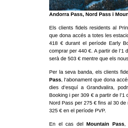
Andorra Pass, Nord Pass i Moun
Els clients fidels residents al Pri
que dona accés a totes les estaci
418 € durant el període Early B
comprar per 440 €. A partir de l’1 
serà de 503 € mentre que els nous
Per la seva banda, els clients fid
Pass
, l’abonament que dona accés 
dies d’esquí a Grandvalira, pod
Booking i per 309 € a partir de l’1
Nord Pass per 275 € fins al 30 de
325 € en el període PVP.
En el cas del
Mountain Pass
,