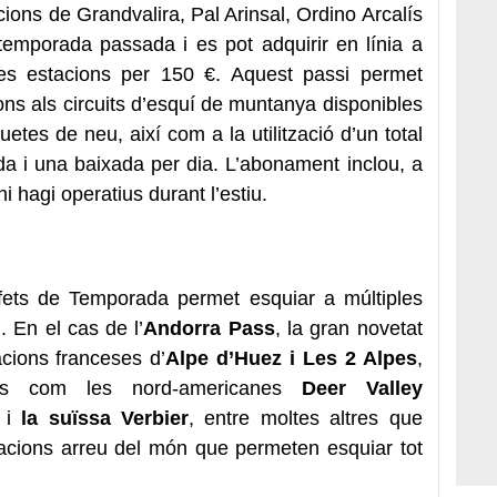
acions de Grandvalira, Pal Arinsal, Ordino Arcalís
temporada passada i es pot adquirir en línia a
es estacions per 150 €. Aquest passi permet
ions als circuits d’esquí de muntanya disponibles
quetes de neu, així com a la utilització d’un total
 i una baixada per dia. L’abonament inclou, a
 hagi operatius durant l’estiu.
ets de Temporada permet esquiar a múltiples
 En el cas de l’
Andorra Pass
, la gran novetat
cions franceses d’
Alpe d’Huez i Les 2 Alpes
,
ns com les nord-americanes
Deer Valley
,
i
la suïssa Verbier
, entre moltes altres que
nacions arreu del món que permeten esquiar tot