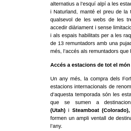
alternatius a l’esquí alpí a les est
i Naturland, manté el preu de la 
qualsevol de les webs de les tr
accedir diàriament i sense limitac
i als espais habilitats per a les ra
de 13 remuntadors amb una pujada
més, l’accés als remuntadors que hi
Accés a estacions de tot el món
Un any més, la compra dels Forf
estacions internacionals de renom.
d’aquesta temporada són les esta
que se sumen a destinacio
(Utah)
i
Steamboat (Colorado)
formen un ampli ventall de desti
l’any.