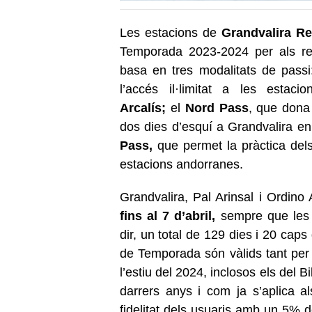
Les estacions de
Grandvalira Re
Temporada 2023-2024 per als res
basa en tres modalitats de passi:
l’accés il·limitat a les estac
Arcalís;
el
Nord Pass
, que dona 
dos dies d’esquí a Grandvalira en 
Pass,
que permet la pràctica dels
estacions andorranes.
Grandvalira, Pal Arinsal i Ordino 
fins al 7 d’abril,
sempre que les 
dir, un total de 129 dies i 20 cap
de Temporada són vàlids tant per 
l’estiu del 2024, inclosos els del B
darrers anys i com ja s’aplica a
fidelitat dels usuaris amb un 5% d