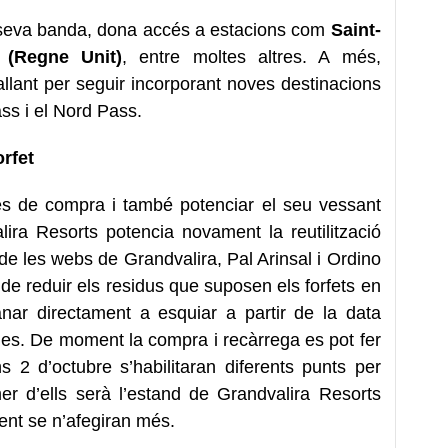
a seva banda, dona accés a estacions com
Saint-
(Regne Unit)
, entre moltes altres. A més,
llant per seguir incorporant noves destinacions
ass i el Nord Pass.
rfet
océs de compra i també potenciar el seu vessant
lira Resorts potencia novament la reutilització
s de les webs de Grandvalira, Pal Arinsal i Ordino
e reduir els residus que suposen els forfets en
anar directament a esquiar a partir de la data
les. De moment la compra i recàrrega es pot fer
ns 2 d’octubre s’habilitaran diferents punts per
mer d’ells serà l’estand de Grandvalira Resorts
ment se n’afegiran més.