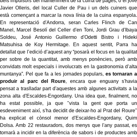
dels impulsors del manteniment de la cuina de pagès; o el jove
Javier Olleris, del local Culler de Pau i un dels cuiners que
està començant a marcar la nova línia de la cuina espanyola.
En representació d'Andorra, seran Carles Flinch de Can
Manel, Marcel Besolí del Celler d'en Toni, Jordi Grau d'Ibaya
Soldeu, José Antonio Guillermo d'Odetti Bistro i Hideki
Matsuhisa de Koy Hermitage. En aquest sentit, Parra ha
detallat que l’edició d’aquest any “posarà el focus en la qualitat
per sobre de la quantitat, amb menys ponències, però amb
convidats molt especials i involucrats en la gastronomia d’alta
muntanya”. Pel que fa a les jornades populars,
es tornaran a
produir al parc del Roure
, encara que enguany s'havia
pensat a traslladar part d'aquestes amb algunes activitats a la
zona alta d'Escaldes-Engordany. Una idea que, finalment, no
ha estat possible, ja que "vista la gent que porta un
esdeveniment així, s'ha decidit de deixar-ho al Prat del Roure"
ha explicat el cònsol menor d'Escaldes-Engordany, Quim
Dolsa. Amb 22 restauradors, dos menys que l'any passat, es
tornarà a incidir en la diferència de sabors i de productes amb