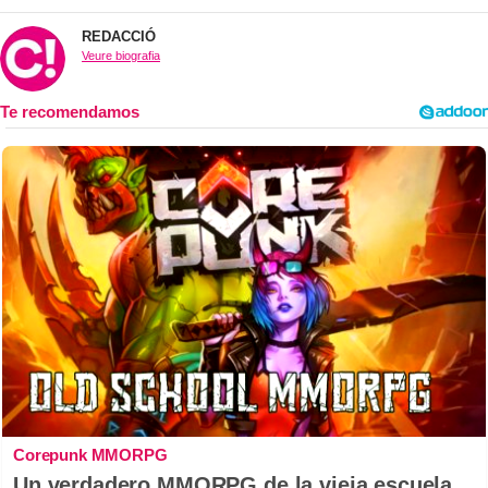
REDACCIÓ
Veure biografia
Corepunk MMORPG
Un verdadero MMORPG de la vieja escuela