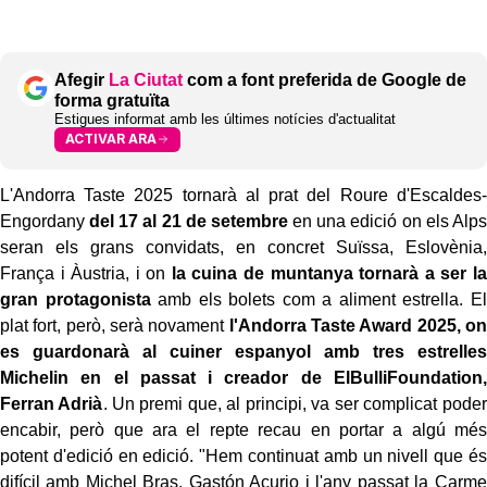
Afegir
La Ciutat
com a font preferida de Google de
forma gratuïta
Estigues informat amb les últimes notícies d'actualitat
ACTIVAR ARA
L'Andorra Taste 2025 tornarà al prat del Roure d'Escaldes-
Engordany
del 17 al 21 de setembre
en una edició on els Alps
seran els grans convidats, en concret Suïssa, Eslovènia,
França i Àustria, i on
la cuina de muntanya tornarà a ser la
gran protagonista
amb els bolets com a aliment estrella. El
plat fort, però, serà novament
l'Andorra Taste Award 2025, on
es guardonarà al cuiner espanyol amb tres estrelles
Michelin en el passat i creador de ElBulliFoundation,
Ferran Adrià
. Un premi que, al principi, va ser complicat poder
encabir, però que ara el repte recau en portar a algú més
potent d'edició en edició. "Hem continuat amb un nivell que és
difícil amb Michel Bras, Gastón Acurio i l'any passat la Carme