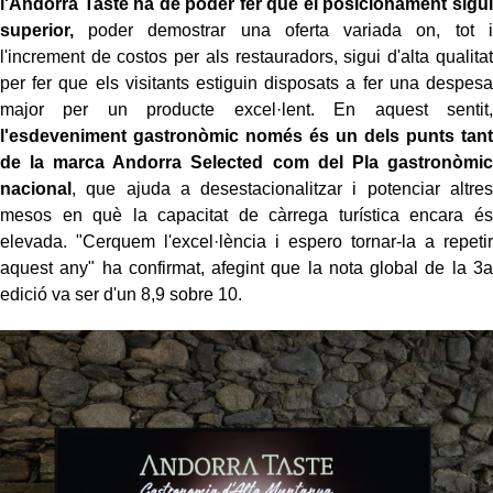
l'Andorra Taste ha de poder fer que el posicionament sigui
superior,
poder demostrar una oferta variada on, tot i
l'increment de costos per als restauradors, sigui d'alta qualitat
per fer que els visitants estiguin disposats a fer una despesa
major per un producte excel·lent. En aquest sentit,
l'esdeveniment gastronòmic només és un dels punts tant
de la marca Andorra Selected com del Pla gastronòmic
nacional
, que ajuda a desestacionalitzar i potenciar altres
mesos en què la capacitat de càrrega turística encara és
elevada. "Cerquem l'excel·lència i espero tornar-la a repetir
aquest any" ha confirmat, afegint que la nota global de la 3a
edició va ser d'un 8,9 sobre 10.