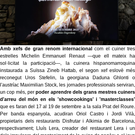
Amb xefs de gran renom internacional
com el cuiner tres
estrelles Michelin Emmanuel Renaut —que ell mateix ha
sol·licitat la participació—, la cuinera hispanomarroquina
instaurada a Suïssa Zineb Hattab, el segon xef eslovè més
reconegut Uros Stefelin, la georgiana Daduna Ghlonti o
l'austríac Maximilian Stock, les jornades professionals serviran,
un cop més, per
poder aprendre dels grans mestres cuiners
d'arreu del món en els 'showcookings' i 'masterclasses'
que es faran del 17 al 19 de setembre a la sala Prat del Roure.
Per banda espanyola, acudiran Oriol Castro i Jordi Vilà,
propietaris dels restaurants Disfrutar i Alkimia de Barcelona,
respectivament; Lluís Lera, creador del restaurant Lera i un