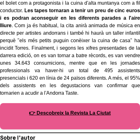
el bolet com a protagonista i la cuina d'alta muntanya com a fil
conductor.
Les tapes tornaran a tenir un preu de cinc euros
i es podran aconseguir en les diferents parades a l'aire
lliure
. Com ja és habitual, la cita anirà animada de música en
directe per artistes andorrans i també hi haurà un taller infantil
perquè "els més petits puguin conèixer la cuina de casa" ha
incidit Torres. Finalment, i segons les xifres presentades de la
darrera edició, on es van tornar a batre rècords, es van vendre
unes 34.643 consumicions, mentre que en les jornades
professionals va haver-hi un total de 495 assistents
presencials i 620 en línia de 24 països diferents. A més, el 95%
dels assistents en les degustacions van confirmar que
tornarien a acudir a l'Andorra Taste.
👉 Descobreix la Revista La Ciutat
Sobre l'autor