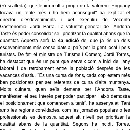
(Ruscalleda), que tenim molt a prop i no la valorem. Enguany
tocava un repte més i ho hem aconseguit" ha explicat el
director d'esdeveniments i xef executiu de Vocento
Gastronomia, Jordi Parra. La voluntat general de l'Andorra
Taste és poder consolidar-se i prioritzar la qualitat abans que la
quantitat. Aquesta serà la
4a edició
del que ja és un dels
esdeveniments més consolidats al país per la gent local i pels
turistes. De fet, el ministre de Turisme i Comerç, Jordi Torres,
ha destacat que és un punt que serveix com a inici de l'any
laboral i de retrobament entre la població després de les
vacances d'estiu. "És una cursa de fons, cada cop estem més
ben posicionats per ser referents de cuina d'alta muntanya.
Molts cuiners, quan se'ls demana per l'Andorra Taste,
manifesten el seu interès per poder participar i això demostra
el posicionament que comencem a tenir", ha assenyalat. Tant
amb les regions convidades, com les jornades populars o les
professionals es demostra aquest alt nivell per prioritzar la
qualitat abans de la quantitat. Segons ha incidit Torres,