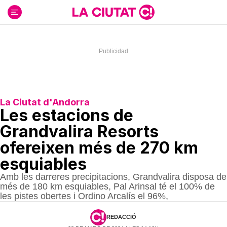
Ir
al
contenido
La Ciutat d'Andorra
Les estacions de
Grandvalira Resorts
ofereixen més de 270 km
esquiables
Amb les darreres precipitacions, Grandvalira disposa de
més de 180 km esquiables, Pal Arinsal té el 100% de
les pistes obertes i Ordino Arcalís el 96%,
REDACCIÓ