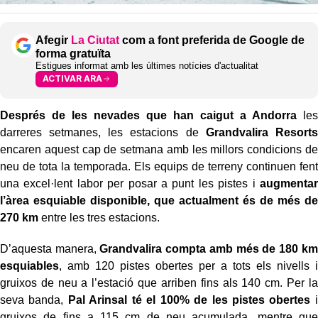
Afegir
La Ciutat
com a font preferida de Google de
forma gratuïta
Estigues informat amb les últimes notícies d'actualitat
ACTIVAR ARA
Després de les nevades que han caigut a Andorra
les
darreres setmanes, les estacions de
Grandvalira Resorts
encaren aquest cap de setmana amb les millors condicions de
neu de tota la temporada. Els equips de terreny continuen fent
una excel·lent labor per posar a punt les pistes i
augmentar
l’àrea esquiable disponible, que actualment és de més de
270 km
entre les tres estacions.
D’aquesta manera,
Grandvalira compta amb més de 180 km
esquiables
, amb 120 pistes obertes per a tots els nivells i
gruixos de neu a l’estació que arriben fins als 140 cm. Per la
seva banda,
Pal Arinsal té el 100% de les pistes obertes
i
gruixos de fins a 115 cm de neu acumulada, mentre que