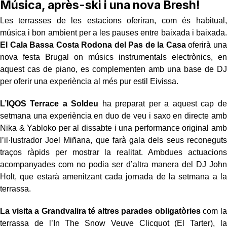
Música, après-ski i una nova Bresh!
Les terrasses de les estacions oferiran, com és habitual,
música i bon ambient per a les pauses entre baixada i baixada.
El Cala Bassa Costa Rodona del Pas de la Casa
oferirà una
nova festa Brugal on músics instrumentals electrònics, en
aquest cas de piano, es complementen amb una base de DJ
per oferir una experiència al més pur estil Eivissa.
L’IQOS Terrace a Soldeu
ha preparat per a aquest cap de
setmana una experiència en duo de veu i saxo en directe amb
Nika & Yabloko per al dissabte i una performance original amb
l’il·lustrador Joel Miñana, que farà gala dels seus reconeguts
traços ràpids per mostrar la realitat. Ambdues actuacions
acompanyades com no podia ser d’altra manera del DJ John
Holt, que estarà amenitzant cada jornada de la setmana a la
terrassa.
La visita a Grandvalira té altres parades obligatòries
com la
terrassa de l’In The Snow Veuve Clicquot (El Tarter), la