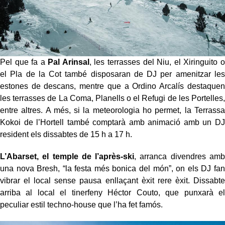
Pel que fa a
Pal Arinsal
, les terrasses del Niu, el Xiringuito o
el Pla de la Cot també disposaran de DJ per amenitzar les
estones de descans, mentre que a Ordino Arcalís destaquen
les terrasses de La Coma, Planells o el Refugi de les Portelles,
entre altres. A més, si la meteorologia ho permet, la Terrassa
Kokoi de l’Hortell també comptarà amb animació amb un DJ
resident els dissabtes de 15 h a 17 h.
L’Abarset, el temple de l’après-ski
, arranca divendres amb
una nova Bresh, “la festa més bonica del món”, on els DJ fan
vibrar el local sense pausa enllaçant èxit rere èxit. Dissabte
arriba al local el tinerfeny Héctor Couto, que punxarà el
peculiar estil techno-house que l’ha fet famós.