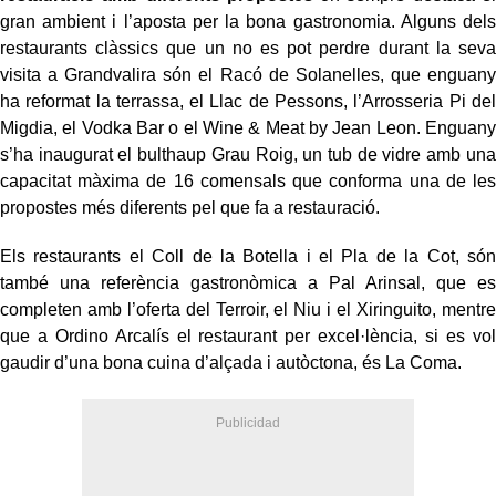
gran ambient i l’aposta per la bona gastronomia. Alguns dels
restaurants clàssics que un no es pot perdre durant la seva
visita a Grandvalira són el Racó de Solanelles, que enguany
ha reformat la terrassa, el Llac de Pessons, l’Arrosseria Pi del
Migdia, el Vodka Bar o el Wine & Meat by Jean Leon. Enguany
s’ha inaugurat el bulthaup Grau Roig, un tub de vidre amb una
capacitat màxima de 16 comensals que conforma una de les
propostes més diferents pel que fa a restauració.
Els restaurants el Coll de la Botella i el Pla de la Cot, són
també una referència gastronòmica a Pal Arinsal, que es
completen amb l’oferta del Terroir, el Niu i el Xiringuito, mentre
que a Ordino Arcalís el restaurant per excel·lència, si es vol
gaudir d’una bona cuina d’alçada i autòctona, és La Coma.