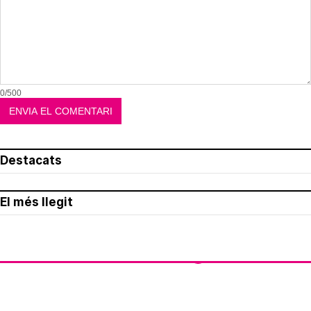
0/500
Destacats
El més llegit