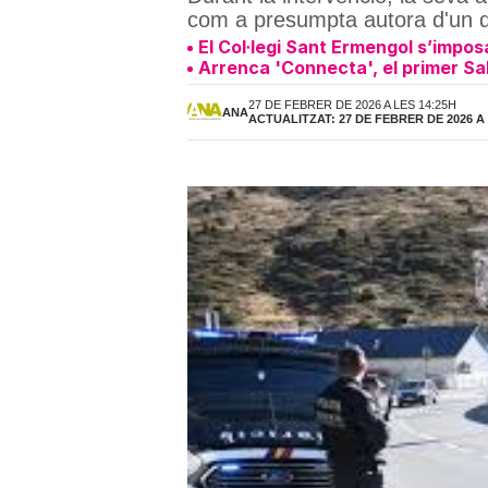
com a presumpta autora d'un de
El Col·legi Sant Ermengol s’imposa
Arrenca 'Connecta', el primer Sal
27 DE FEBRER DE 2026 A LES 14:25H
ANA
ACTUALITZAT: 27 DE FEBRER DE 2026 A 