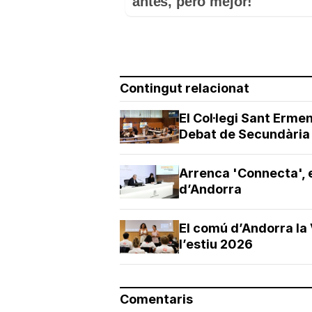
antes, pero mejor!
Contingut relacionat
El Col·legi Sant Ermen
Debat de Secundària i
Arrenca 'Connecta', e
d’Andorra
El comú d’Andorra la 
l’estiu 2026
Comentaris