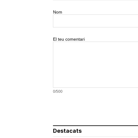
Nom
El teu comentari
0/500
Destacats