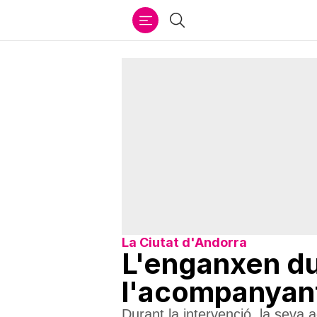
Ir
Cercar
al
contenido
La Ciutat d'Andorra
L'enganxen du
l'acompanyant
Durant la intervenció, la seva