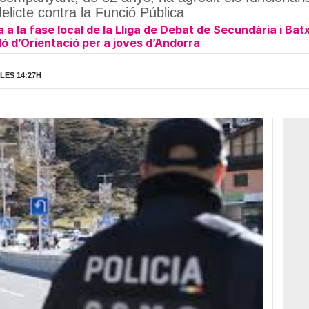
licte contra la Funció Pública
 a la fase local de la Lliga de Debat de Secundària i Bat
ó d’Orientació per a joves d’Andorra
LES 14:27H