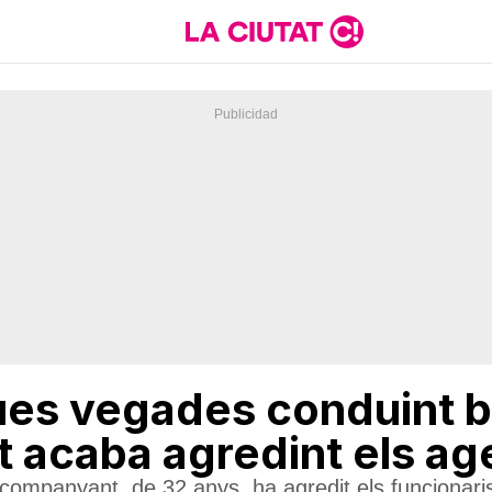
es vegades conduint bo
 acaba agredint els ag
 acompanyant, de 32 anys, ha agredit els funcionari