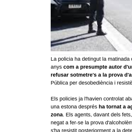
La policia ha detingut la matinada
anys
com a presumpte autor d'un 
refusar sotmetre's a la prova d'
Pública per desobediència i resist
Els policies ja l'havien controlat
una estona després
ha tornat a a
zona
. Els agents, davant dels fets
negat a fer-se la prova d'alcoholèm
s'ha resistit posteriorment a la det