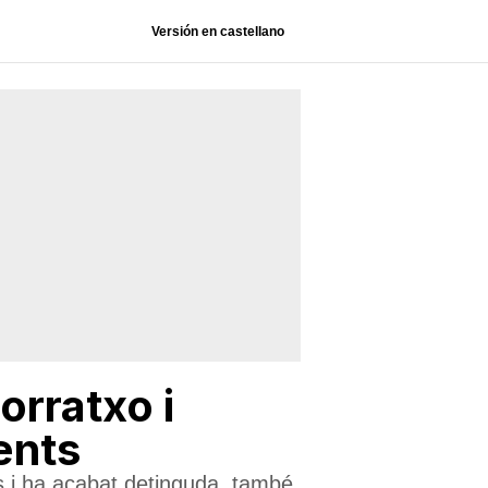
Versión en castellano
rratxo i
ents
s i ha acabat detinguda, també,