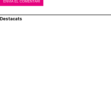
Destacats
El més llegit
Avís legal
Política de privacitat
Política de cookies
Qui som
Contacte
Xarxes socials