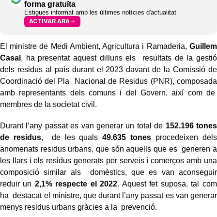
forma gratuïta
Estigues informat amb les últimes notícies d'actualitat
ACTIVAR ARA
El ministre de Medi Ambient, Agricultura i Ramaderia,
Guillem
Casal
, ha presentat aquest dilluns els resultats de la gestió
dels residus al país durant el 2023 davant de la Comissió de
Coordinació del Pla Nacional de Residus (PNR), composada
amb representants dels comuns i del Govern, així com de
membres de la societat civil.
Durant l’any passat es van generar un total de
152.196 tones
de residus
, de les quals
49.635 tones
procedeixen dels
anomenats residus urbans, que són aquells que es generen a
les llars i els residus generats per serveis i comerços amb una
composició similar als domèstics, que es van aconseguir
reduir un
2,1% respecte el 2022
. Aquest fet suposa, tal com
ha destacat el ministre, que durant l’any passat es van generar
menys residus urbans gràcies a la prevenció.