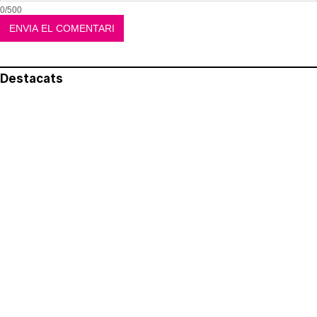
0/500
Destacats
El més llegit
Avís legal
Política de privacitat
Política de cookies
Qui som
Contacte