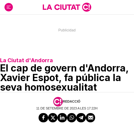
Ir
al
contenido
La Ciutat d'Andorra
El cap de govern d'Andorra,
Xavier Espot, fa pública la
seva homosexualitat
REDACCIÓ
11 DE SETEMBRE DE 2023 A LES 17:22H