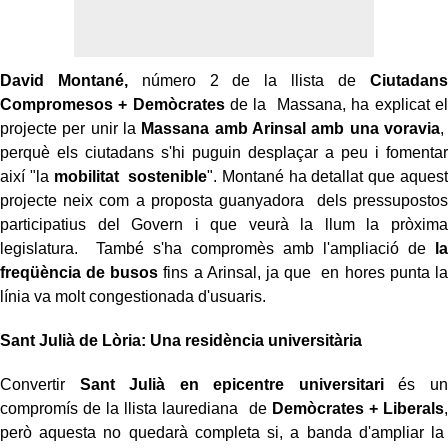
David Montané,
número 2 de la llista de
Ciutadans
Compromesos + Demòcrates
de la Massana, ha explicat el
projecte per unir la
Massana amb Arinsal amb una voravia
,
perquè els ciutadans s'hi puguin desplaçar a peu i fomentar
així "la
mobilitat sostenible
". Montané ha detallat que aquest
projecte neix com a proposta guanyadora dels pressupostos
participatius del Govern i que veurà la llum la pròxima
legislatura. També s'ha compromès amb l'ampliació de
la
freqüència de busos
fins a Arinsal, ja que en hores punta la
línia va molt congestionada d'usuaris.
Sant Julià de Lòria: Una residència universitària
Convertir
Sant Julià en epicentre universitari
és un
compromís de la llista laurediana de
Demòcrates + Liberals
,
però aquesta no quedarà completa si, a banda d'ampliar la