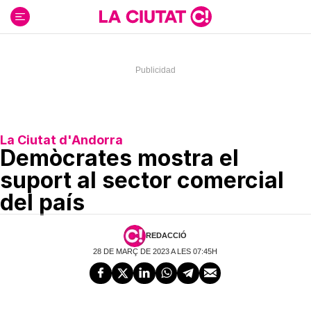
Ir
al
contenido
La Ciutat d'Andorra
Demòcrates mostra el
suport al sector comercial
del país
REDACCIÓ
28 DE MARÇ DE 2023 A LES 07:45H