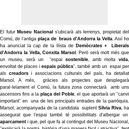
El futur
Museu Nacional
s'ubicarà als terrenys, propietat del
Comú, de l'antiga
plaça de braus d'Andorra la Vella
. Així ho
ha anunciat la cap de la llista de
Demòcrates + Liberals
d'Andorra la Vella, Conxita Marsol
. Però serà molt més que
un museu, serà un "espai
sostenible
, amb molta
vida
,
envoltat de places i
espais públics
", també amb un espai per
als
creadors
i associacions culturals del país, ha detallat
Marsol. A més, gràcies als projectes que desplegarà
paral·lelament el Comú, la futura zona connectarà amb uns
ascensors fins a la
plaça del Poble
, el que aportarà un "canvi
important" en una de les principals entrades de la parròquia.
Marsol, acompanyada de la candidata suplent
Sílvia Riva
, ha
assegurat que l'espai també té possibilitats d'albergar un
aparcament
i que, pel que fa al contingut del Museu Nacional,
"explicarà la nostra història d'una manera fàcil i atractiva", fent