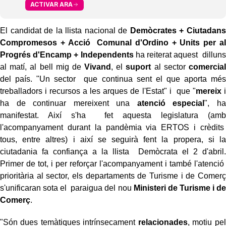
ACTIVAR ARA
El candidat de la llista nacional de
Demòcrates + Ciutadans
Compromesos + Acció Comunal d'Ordino + Units per al
Progrés d'Encamp + Independents
ha reiterat aquest dilluns
al matí, al bell mig de
Vivand
, el
suport
al sector
comercial
del país. "Un sector que continua sent el que aporta més
treballadors i recursos a les arques de l'Estat" i que "
mereix
i
ha de continuar mereixent una
atenció especial
", ha
manifestat. Així s'ha fet aquesta legislatura (amb
l'acompanyament durant la pandèmia via ERTOS i crèdits
tous, entre altres) i així se seguirà fent la propera, si la
ciutadania fa confiança a la llista Demòcrata el 2 d'abril.
Primer de tot, i per reforçar l'acompanyament i també l'atenció
prioritària al sector, els departaments de Turisme i de Comerç
s'unificaran sota el paraigua del nou
Ministeri de Turisme i de
Comerç
.
"Són dues temàtiques intrínsecament
relacionades
, motiu pel