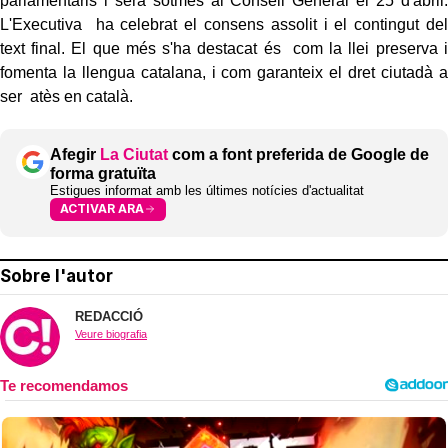
parlamentaris i serà sotmès al Consell General el 25 d'abril.
L'Executiva ha celebrat el consens assolit i el contingut del
text final. El que més s'ha destacat és com la llei preserva i
fomenta la llengua catalana, i com garanteix el dret ciutadà a
ser atès en català.
Afegir
La Ciutat
com a font preferida de Google de
forma gratuïta
Estigues informat amb les últimes notícies d'actualitat
ACTIVAR ARA
Sobre l'autor
REDACCIÓ
Veure biografia