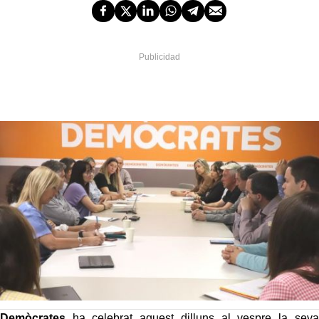
Demòcrates
ha celebrat aquest dilluns al vespre la seva