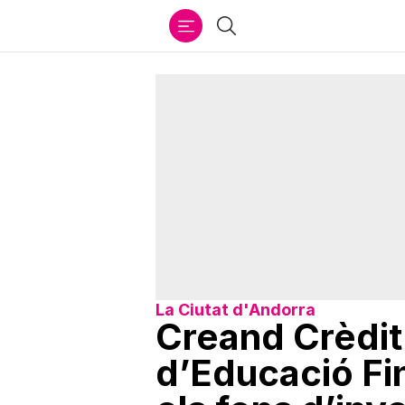
Ir
Cercar
al
contenido
La Ciutat d'Andorra
Creand Crèdit
d’Educació Fi