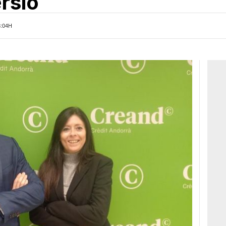
ersió
3:04H