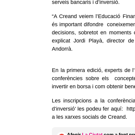
serveis bancaris i d’inversió.
“A Creand veiem l’Educació Fina
és important difondre coneixement
decisions, sobretot en moments 
explicat Jordi Playà, director 
Andorrà.
En la primera edició, experts de l
conferències sobre els concepte
invertir en borsa i com obtenir ben
Les inscripcions a la conferènci
d’inversió’ les podeu fer aquí:
htt
a les xarxes socials de Creand.
Afegir
La Ciutat
com a font pr