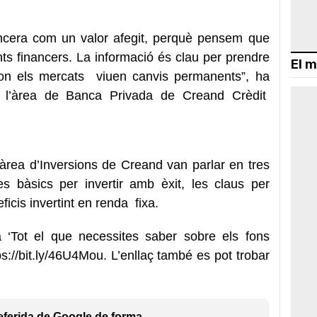
ncera com un valor afegit, perquè pensem que
s financers. La informació és clau per prendre
El m
on els mercats viuen canvis permanents”, ha
de l’àrea de Banca Privada de Creand Crèdit
’àrea d’Inversions de Creand van parlar en tres
s bàsics per invertir amb èxit, les claus per
eficis invertint en renda fixa.
a ‘Tot el que necessites saber sobre els fons
ps://bit.ly/46U4Mou.
L’enllaç també es pot trobar
eferida de Google de forma