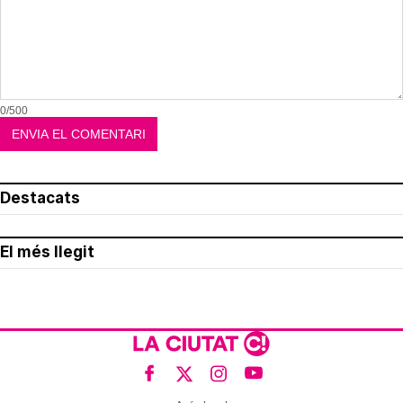
0/500
Destacats
El més llegit