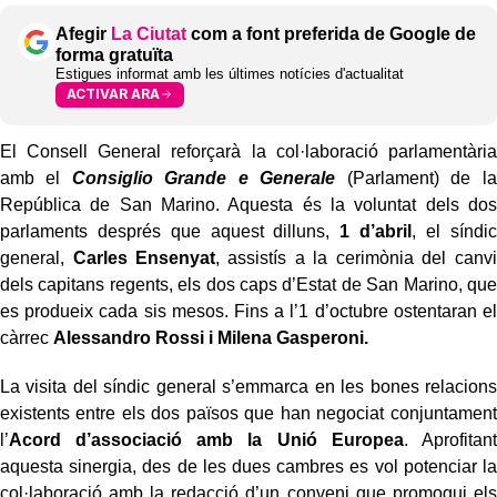
Afegir
La Ciutat
com a font preferida de Google de
forma gratuïta
Estigues informat amb les últimes notícies d'actualitat
ACTIVAR ARA
El Consell General reforçarà la col·laboració parlamentària
amb el
Consiglio Grande e Generale
(Parlament) de la
República de San Marino. Aquesta és la voluntat dels dos
parlaments després que aquest dilluns,
1 d’abril
, el síndic
general,
Carles Ensenyat
, assistís a la cerimònia del canvi
dels capitans regents, els dos caps d’Estat de San Marino, que
es produeix cada sis mesos. Fins a l’1 d’octubre ostentaran el
càrrec
Alessandro Rossi i Milena Gasperoni.
La visita del síndic general s’emmarca en les bones relacions
existents entre els dos països que han negociat conjuntament
l’
Acord d’associació amb la Unió Europea
. Aprofitant
aquesta sinergia, des de les dues cambres es vol potenciar la
col·laboració amb la redacció d’un conveni que promogui els