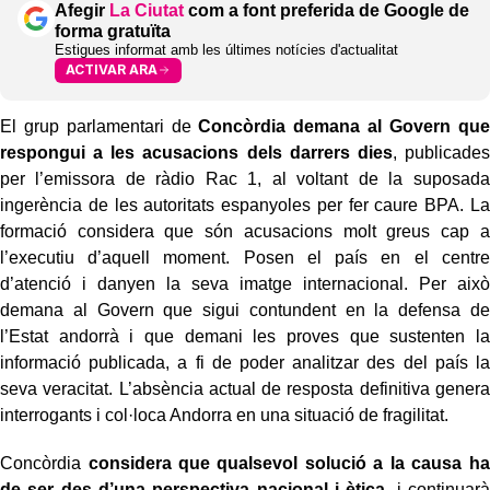
Afegir
La Ciutat
com a font preferida de Google de
forma gratuïta
Estigues informat amb les últimes notícies d'actualitat
ACTIVAR ARA
El grup parlamentari de
Concòrdia demana al Govern que
respongui a les acusacions dels darrers dies
, publicades
per l’emissora de ràdio Rac 1, al voltant de la suposada
ingerència de les autoritats espanyoles per fer caure BPA. La
formació considera que són acusacions molt greus cap a
l’executiu d’aquell moment. Posen el país en el centre
d’atenció i danyen la seva imatge internacional. Per això
demana al Govern que sigui contundent en la defensa de
l’Estat andorrà i que demani les proves que sustenten la
informació publicada, a fi de poder analitzar des del país la
seva veracitat. L’absència actual de resposta definitiva genera
interrogants i col·loca Andorra en una situació de fragilitat.
Concòrdia
considera que qualsevol solució a la causa ha
de ser des d’una perspectiva nacional i ètica
, i continuarà