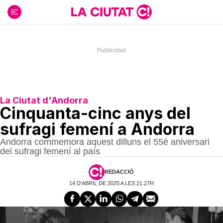
Ir
al
contenido
La Ciutat d'Andorra
Cinquanta-cinc anys del
sufragi femení a Andorra
Andorra commemora aquest dilluns el 55è aniversari
del sufragi femení al país
REDACCIÓ
14 D'ABRIL DE 2025 A LES 21:27H