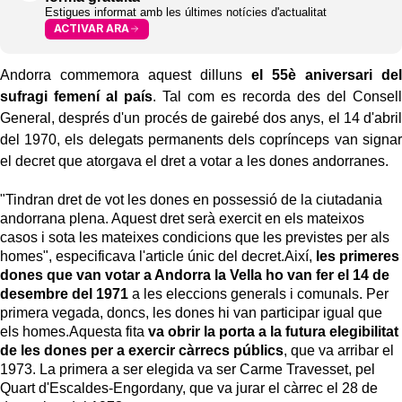
Estigues informat amb les últimes notícies d'actualitat
ACTIVAR ARA
Andorra commemora aquest dilluns
el 55è aniversari del
sufragi femení al país
. Tal com es recorda des del Consell
General, després d'un procés de gairebé dos anys, el 14 d'abril
del 1970, els delegats permanents dels coprínceps van signar
el decret que atorgava el dret a votar a les dones andorranes.
"Tindran dret de vot les dones en possessió de la ciutadania
andorrana plena. Aquest dret serà exercit en els mateixos
casos i sota les mateixes condicions que les previstes per als
homes", especificava l'article únic del decret.Així,
les primeres
dones que van votar a Andorra la Vella ho van fer el 14 de
desembre del 1971
a les eleccions generals i comunals. Per
primera vegada, doncs, les dones hi van participar igual que
els homes.Aquesta fita
va obrir la porta a la futura elegibilitat
de les dones per a exercir càrrecs públics
, que va arribar el
1973. La primera a ser elegida va ser Carme Travesset, pel
Quart d'Escaldes-Engordany, que va jurar el càrrec el 28 de