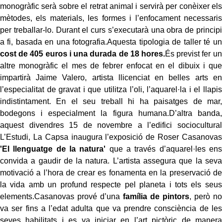
monogràfic serà sobre el retrat animal i servirà per conèixer els
mètodes, els materials, les formes i l’enfocament necessaris
per treballar-lo. Durant el curs s’executarà una obra de principi
a fi, basada en una fotografia.Aquesta tipologia de taller té un
cost de 405 euros i una durada de 18 hores.
És previst fer un
altre monogràfic el mes de febrer enfocat en el dibuix i que
impartirà Jaime Valero, artista llicenciat en belles arts en
l’especialitat de gravat i que utilitza l’oli, l’aquarel·la i el llapis
indistintament. En el seu treball hi ha paisatges de mar,
bodegons i especialment la figura humana.D’altra banda,
aquest divendres 15 de novembre a l’edifici sociocultural
L’Estudi, La Capsa inaugura l’exposició de Roser Casanovas
'El llenguatge de la natura'
que a través d’aquarel·les ens
convida a gaudir de la natura. L’artista assegura que la seva
motivació a l’hora de crear es fonamenta en la preservació de
la vida amb un profund respecte pel planeta i tots els seus
elements.Casanovas prové d’una
família de pintors
, però no
va ser fins a l’edat adulta que va prendre consciència de les
seves habilitats i es va iniciar en l’art pictòric de manera