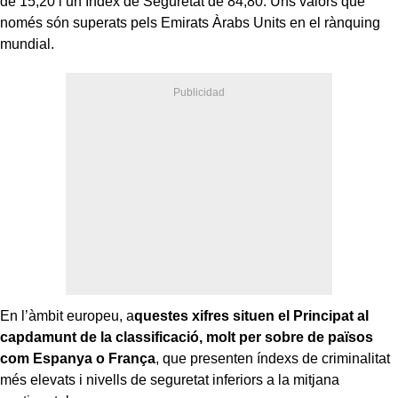
de 15,20 i un Índex de Seguretat de 84,80. Uns valors que
només són superats pels Emirats Àrabs Units en el rànquing
mundial.
En l’àmbit europeu, a
questes xifres situen el Principat al
capdamunt de la classificació, molt per sobre de països
com Espanya o França
, que presenten índexs de criminalitat
més elevats i nivells de seguretat inferiors a la mitjana