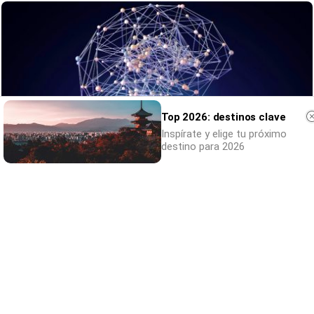
Top 2026: destinos clave
Inspírate y elige tu próximo
destino para 2026
No eran tan locas
¿Te afecta más de lo que crees? Mira esto