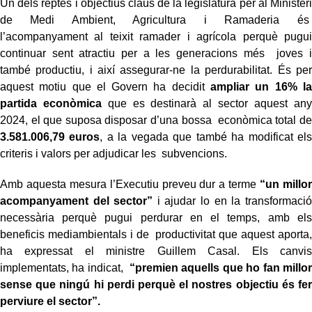
Un dels reptes i objectius claus de la legislatura per al Ministeri
de Medi Ambient, Agricultura i Ramaderia és
l’acompanyament al teixit ramader i agrícola perquè pugui
continuar sent atractiu per a les generacions més joves i
també productiu, i així assegurar-ne la perdurabilitat. És per
aquest motiu que el Govern ha decidit
ampliar un 16% la
partida econòmica
que es destinarà al sector aquest any
2024, el que suposa disposar d’una bossa econòmica total de
3.581.006,79 euros
, a la vegada que també ha modificat els
criteris i valors per adjudicar les subvencions.
Amb aquesta mesura l’Executiu preveu dur a terme
“un millor
acompanyament del sector”
i ajudar lo en la transformació
necessària perquè pugui perdurar en el temps, amb els
beneficis mediambientals i de productivitat que aquest aporta,
ha expressat el ministre Guillem Casal. Els canvis
implementats, ha indicat,
“premien aquells que ho fan millor
sense que ningú hi perdi perquè el nostres objectiu és fer
perviure el sector”.