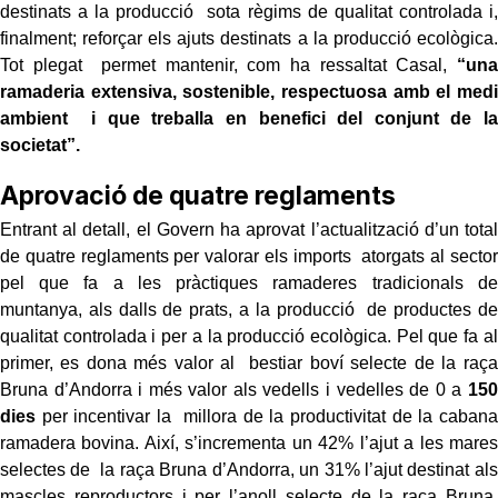
destinats a la producció sota règims de qualitat controlada i,
finalment; reforçar els ajuts destinats a la producció ecològica.
Tot plegat permet mantenir, com ha ressaltat Casal,
“una
ramaderia extensiva, sostenible, respectuosa amb el medi
ambient i que treballa en benefici del conjunt de la
societat”.
Aprovació de quatre reglaments
Entrant al detall, el Govern ha aprovat l’actualització d’un total
de quatre reglaments per valorar els imports atorgats al sector
pel que fa a les pràctiques ramaderes tradicionals de
muntanya, als dalls de prats, a la producció de productes de
qualitat controlada i per a la producció ecològica. Pel que fa al
primer, es dona més valor al bestiar boví selecte de la raça
Bruna d’Andorra i més valor als vedells i vedelles de 0 a
150
dies
per incentivar la millora de la productivitat de la cabana
ramadera bovina. Així, s’incrementa un 42% l’ajut a les mares
selectes de la raça Bruna d’Andorra, un 31% l’ajut destinat als
mascles reproductors i per l’anoll selecte de la raça Bruna