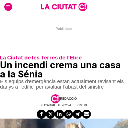
Ir
al
contenido
La Ciutat de les Terres de l'Ebre
Un incendi crema una casa
a la Sénia
Els equips d'emergència estan actualment revisant els
danys a l'edifici per avaluar l'abast del sinistre
REDACCIÓ
06 D'ABRIL DE 2025 A LES 19:30H