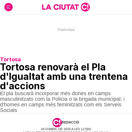
Ir
al
contenido
Tortosa
Tortosa renovarà el Pla
d'Igualtat amb una trentena
d'accions
El pla buscarà incorporar més dones en camps
masculinitzats com la Policia o la brigada municipal; i
d'homes en camps més feminitzats com els Serveis
Socials
REDACCIÓ
04 D'ABRIL DE 2025 A LES 12:56H