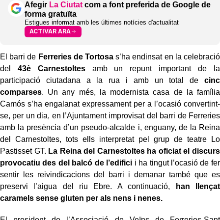
Afegir
La Ciutat
com a font preferida de Google de
forma gratuïta
Estigues informat amb les últimes notícies d'actualitat
ACTIVAR ARA
El barri de
Ferreries de Tortosa
s’ha endinsat en la celebració
del
43è Carnestoltes
amb un repunt important de la
participació ciutadana a la rua i amb un total de
cinc
comparses
. Un any més, la modernista casa de la família
Camós s’ha engalanat expressament per a l’ocasió convertint-
se, per un dia, en l’Ajuntament improvisat del barri de Ferreries
amb la presència d’un pseudo-alcalde i, enguany, de la Reina
del Carnestoltes, tots ells interpretat pel grup de teatre Lo
Pastisset GT.
La Reina del Carnestoltes ha oficiat el discurs
provocatiu des del balcó de l’edifici
i ha tingut l’ocasió de fer
sentir les reivindicacions del barri i demanar també que es
preservi l’aigua del riu Ebre. A continuació,
han llençat
caramels sense gluten per als nens i nenes.
El president de l’Associació de Veïns de Ferreries-Sant