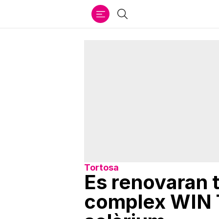
Ir
Cercar
al
contenido
Tortosa
Es renovaran 
complex WIN To