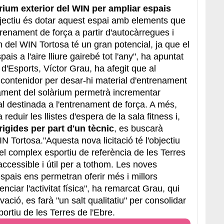
àrium exterior del WIN per ampliar espais
bjectiu és dotar aquest espai amb elements que
trenament de força a partir d'autocàrregues i
m del WIN Tortosa té un gran potencial, ja que el
ais a l'aire lliure gairebé tot l'any", ha apuntat
 d'Esports, Víctor Grau, ha afegit que al
un contenidor per desar-hi material d'entrenament
fitament del solàrium permetrà incrementar
al destinada a l'entrenament de força. A més,
reduir les llistes d'espera de la sala fitness i,
irigides per part d'un tècnic
, es buscarà
 Tortosa."Aquesta nova licitació té l'objectiu
l complex esportiu de referència de les Terres
cessible i útil per a tothom. Les noves
spais ens permetran oferir més i millors
tenciar l'activitat física", ha remarcat Grau, qui
ció, es farà "un salt qualitatiu" per consolidar
ortiu de les Terres de l'Ebre.