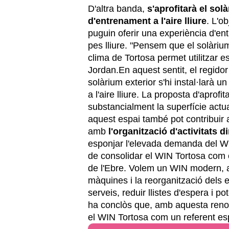
D'altra banda,
s'aprofitarà el sol
d'entrenament a l'aire lliure
. L'o
puguin oferir una experiència d'en
pes lliure. "Pensem que el solàriu
clima de Tortosa permet utilitzar esp
Jordan.En aquest sentit, el regidor
solàrium exterior s'hi instal·larà 
a l'aire lliure. La proposta d'apro
substancialment la superfície actu
aquest espai també pot contribuir a 
amb
l'organització d'activitats d
esponjar l'elevada demanda del WIN
de consolidar el WIN Tortosa com e
de l'Ebre. Volem un WIN modern, ac
màquines i la reorganització dels e
serveis, reduir llistes d'espera i po
ha conclòs que, amb aquesta renova
el WIN Tortosa com un referent esp