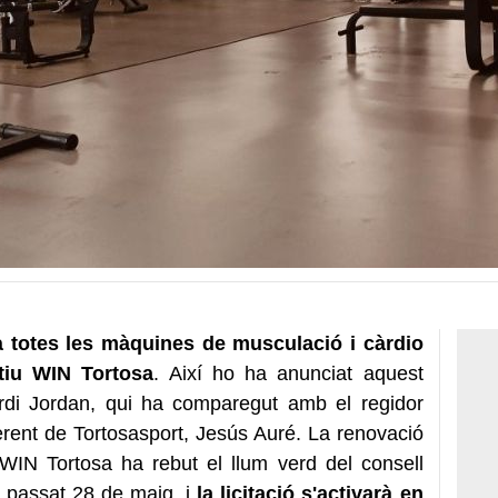
 totes les màquines de musculació i càrdio
tiu WIN Tortosa
. Així ho ha anunciat aquest
ordi Jordan, qui ha comparegut amb el regidor
erent de Tortosasport, Jesús Auré. La renovació
WIN Tortosa ha rebut el llum verd del consell
l passat 28 de maig, i
la licitació s'activarà en