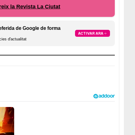
eix la Revista La Ciutat
eferida de Google de forma
ACTIVAR ARA
ies d'actualitat