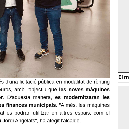
El m
és d'una licitació pública en modalitat de rènting
uros, amb l'objectiu que
les noves màquines
or
. D'aquesta manera,
es modernitzaran les
les finances municipals
. "A més, les màquines
at es podran utilitzar en altres espais, com el
Jordi Angelats", ha afegit l'alcalde.