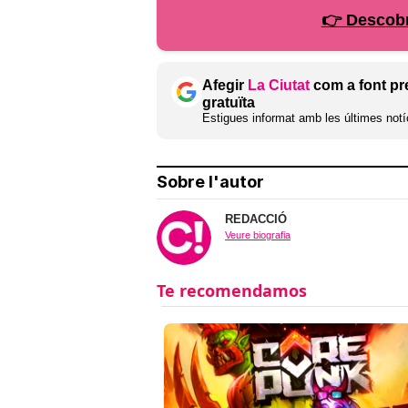
👉 Descobr
Afegir
La Ciutat
com a font pr
gratuïta
Estigues informat amb les últimes notíc
Sobre l'autor
REDACCIÓ
Veure biografia