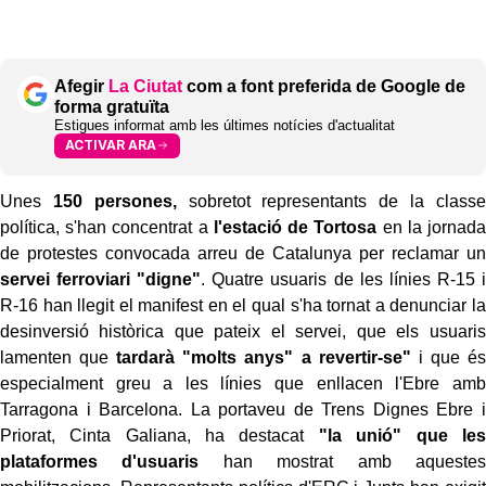
Afegir
La Ciutat
com a font preferida de Google de
forma gratuïta
Estigues informat amb les últimes notícies d'actualitat
ACTIVAR ARA
Unes
150 persones,
sobretot representants de la classe
política, s'han concentrat a
l'estació de Tortosa
en la jornada
de protestes convocada arreu de Catalunya per reclamar un
servei ferroviari "digne"
. Quatre usuaris de les línies R-15 i
R-16 han llegit el manifest en el qual s'ha tornat a denunciar la
desinversió històrica que pateix el servei, que els usuaris
lamenten que
tardarà "molts anys" a revertir-se"
i que és
especialment greu a les línies que enllacen l'Ebre amb
Tarragona i Barcelona. La portaveu de Trens Dignes Ebre i
Priorat, Cinta Galiana, ha destacat
"la unió" que les
plataformes d'usuaris
han mostrat amb aquestes