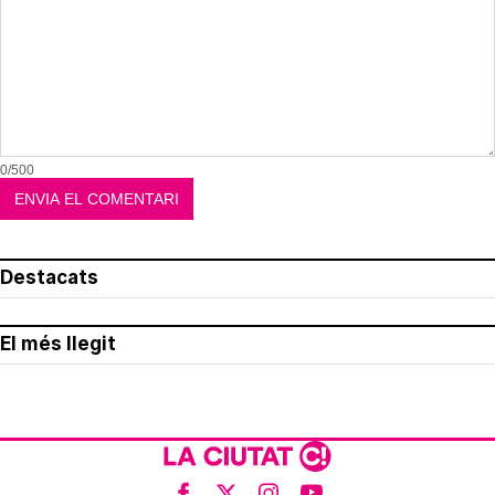
0/500
Destacats
El més llegit