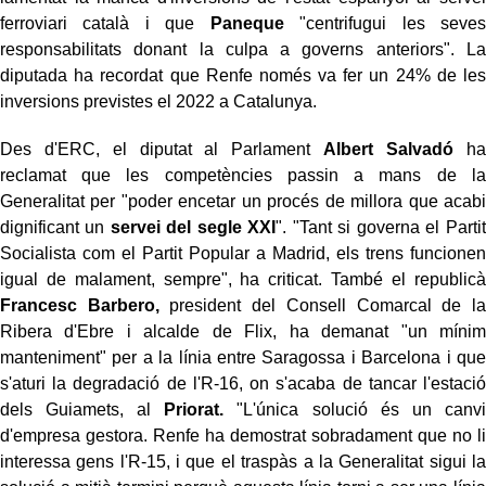
ferroviari català i que
Paneque
"centrifugui les seves
responsabilitats donant la culpa a governs anteriors". La
diputada ha recordat que Renfe només va fer un 24% de les
inversions previstes el 2022 a Catalunya.
Des d'ERC, el diputat al Parlament
Albert Salvadó
ha
reclamat que les competències passin a mans de la
Generalitat per "poder encetar un procés de millora que acabi
dignificant un
servei del segle XXI
". "Tant si governa el Partit
Socialista com el Partit Popular a Madrid, els trens funcionen
igual de malament, sempre", ha criticat. També el republicà
Francesc Barbero,
president del Consell Comarcal de la
Ribera d'Ebre i alcalde de Flix, ha demanat "un mínim
manteniment" per a la línia entre Saragossa i Barcelona i que
s'aturi la degradació de l'R-16, on s'acaba de tancar l'estació
dels Guiamets, al
Priorat.
"L'única solució és un canvi
d'empresa gestora. Renfe ha demostrat sobradament que no li
interessa gens l'R-15, i que el traspàs a la Generalitat sigui la