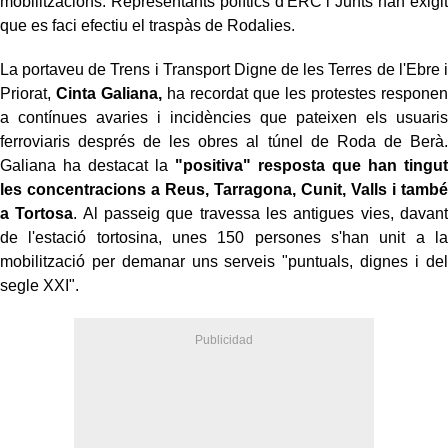
mobilitzacions. Representants polítics d'ERC i Junts han exigit
que es faci efectiu el traspàs de Rodalies.
La portaveu de Trens i Transport Digne de les Terres de l'Ebre i
Priorat,
Cinta Galiana,
ha recordat que les protestes responen
a contínues avaries i incidències que pateixen els usuaris
ferroviaris després de les obres al túnel de Roda de Berà.
Galiana ha destacat la
"positiva" resposta que han tingut
les concentracions a Reus, Tarragona, Cunit, Valls i també
a Tortosa
. Al passeig que travessa les antigues vies, davant
de l'estació tortosina, unes 150 persones s'han unit a la
mobilització per demanar uns serveis "puntuals, dignes i del
segle XXI".