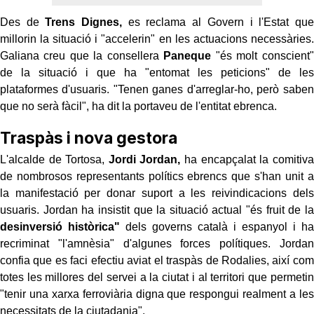
Des de
Trens Dignes,
es reclama al Govern i l'Estat que
millorin la situació i "accelerin" en les actuacions necessàries.
Galiana creu que la consellera
Paneque
"és molt conscient"
de la situació i que ha "entomat les peticions" de les
plataformes d'usuaris. "Tenen ganes d'arreglar-ho, però saben
que no serà fàcil", ha dit la portaveu de l'entitat ebrenca.
Traspàs i nova gestora
L'alcalde de Tortosa,
Jordi Jordan,
ha encapçalat la comitiva
de nombrosos representants polítics ebrencs que s'han unit a
la manifestació per donar suport a les reivindicacions dels
usuaris. Jordan ha insistit que la situació actual "és fruit de la
desinversió històrica"
dels governs català i espanyol i ha
recriminat "l'amnèsia" d'algunes forces polítiques. Jordan
confia que es faci efectiu aviat el traspàs de Rodalies, així com
totes les millores del servei a la ciutat i al territori que permetin
"tenir una xarxa ferroviària digna que respongui realment a les
necessitats de la ciutadania".