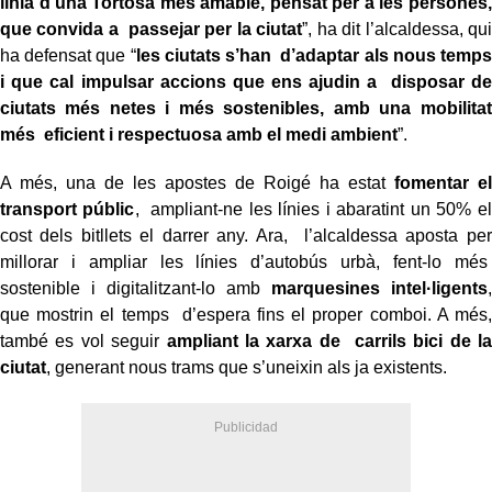
línia d’una Tortosa més amable, pensat per a les persones,
que convida a passejar per la ciutat
”, ha dit l’alcaldessa, qui
ha defensat que “
les ciutats s’han d’adaptar als nous temps
i que cal impulsar accions que ens ajudin a disposar de
ciutats més netes i més sostenibles, amb una mobilitat
més eficient i respectuosa amb el medi ambient
”.
A més, una de les apostes de Roigé ha estat
fomentar el
transport públic
, ampliant-ne les línies i abaratint un 50% el
cost dels bitllets el darrer any. Ara, l’alcaldessa aposta per
millorar i ampliar les línies d’autobús urbà, fent-lo més
sostenible i digitalitzant-lo amb
marquesines intel·ligents
,
que mostrin el temps d’espera fins el proper comboi. A més,
també es vol seguir
ampliant la xarxa de carrils bici de la
ciutat
, generant nous trams que s’uneixin als ja existents.