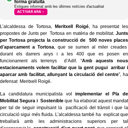
forma gratuïta
Estigues informat amb les últimes notícies d'actualitat
ACTIVAR ARA
L’alcaldessa de Tortosa,
Meritxell Roigé
, ha presentat les
propostes de Junts per Tortosa en matèria de mobilitat.
Junts
per Tortosa projecta la construcció de 500 noves places
d’aparcament a Tortosa
, que se sumen al miler creades
durant els darrers anys i a les 400 que es posen en
funcionament als terrenys d’Adif. “
Amb aquests nous
estacionaments volem facilitar que la gent pugui arribar i
aparcar amb facilitat, allunyant la circulació del centre
”, ha
defensat Meritxell Roigé.
La candidatura municipalista vol
implementar el Pla de
Mobilitat Segura i Sostenible
que ha elaborat aquest mandat
per tal de seguir impulsant la pacificació del trànsit i que la
circulació sigui més fluida. L’alcaldessa també ha explicat que
treballarà amb les administracions superiors per tal