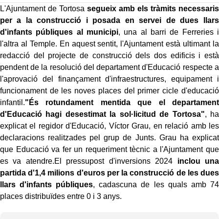
L'Ajuntament de Tortosa
segueix amb els tràmits necessaris
per a la construcció i posada en servei de dues llars
d'infants públiques al municipi
, una al barri de Ferreries i
l'altra al Temple. En aquest sentit, l'Ajuntament està ultimant la
redacció del projecte de construcció dels dos edificis i està
pendent de la resolució del departament d'Educació respecte a
l'aprovació del finançament d'infraestructures, equipament i
funcionament de les noves places del primer cicle d'educació
infantil.
"És rotundament mentida que el departament
d'Educació hagi desestimat la sol·licitud de Tortosa"
, ha
explicat el regidor d'Educació, Víctor Grau, en relació amb les
declaracions realitzades pel grup de Junts. Grau ha explicat
que Educació va fer un requeriment tècnic a l'Ajuntament que
es va atendre.El pressupost d'inversions 2024
inclou una
partida d'1,4 milions d'euros per la construcció de les dues
llars d'infants públiques
, cadascuna de les quals amb 74
places distribuïdes entre 0 i 3 anys.