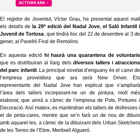
ACTIVAR ARA
El regidor de Joventut, Víctor Grau, ha presentat aquest matí
els detalls de
la 29ª edició del Nadal Jove, el Saló Infantil i
Juvenil de Tortosa
, que tindrà lloc del 22 de desembre al 3 de
gener, al Pavelló Firal de Remolins.
En aquesta edició
hi haurà una quarantena de voluntaris
que es distribuiran al llarg dels
diversos tallers i atraccions
del parc infantil
. La principal novetat d’enguany és el canvi de
l’empresa proveïdora que ara serà New Driver. Els
representants del Nadal Jove han explicat que s’ampliarà
l’àrea dels tallers incorporant-ne un de pintura, molt més
elaborat, que anirà a càrrec de l’empresa de Pots, Pintures i
Decoració. Així mateix, es mantindran els tallers de disfresses i
el de pinta-cares, mentre que se’n farà un de nou de dibuix
amb aquarel·les, a càrrec de la dibuixant dels Urban Sketchers
de les Terres de l’Ebre, Meritxell Algueró.