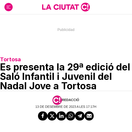
Ir
al
contenido
Tortosa
Es presenta la 29ª edició del
Saló Infantil i Juvenil del
Nadal Jove a Tortosa
REDACCIÓ
13 DE DESEMBRE DE 2023 A LES 17:17H