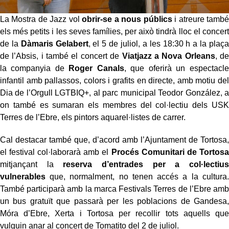
La Mostra de Jazz vol
obrir-se a nous públics
i atreure també
els més petits i les seves famílies, per això tindrà lloc el concert
de la
Dàmaris Gelabert
, el 5 de juliol, a les 18:30 h a la plaça
de l’Absis, i també el concert de
Viatjazz a Nova Orleans
, de
la companyia de
Roger Canals
, que oferirà un espectacle
infantil amb pallassos, colors i grafits en directe, amb motiu del
Dia de l’Orgull LGTBIQ+, al parc municipal Teodor González, a
on també es sumaran els membres del col·lectiu dels USK
Terres de l’Ebre, els pintors aquarel·listes de carrer.
Cal destacar també que, d’acord amb l’Ajuntament de Tortosa,
el festival col·laborarà amb el
Procés Comunitari de Tortosa
mitjançant la
reserva d’entrades per a col·lectius
vulnerables
que, normalment, no tenen accés a la cultura.
També participarà amb la marca Festivals Terres de l’Ebre amb
un bus gratuït que passarà per les poblacions de Gandesa,
Móra d’Ebre, Xerta i Tortosa per recollir tots aquells que
vulguin anar al concert de Tomatito del 2 de juliol.