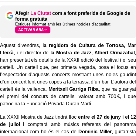
Afegir
La Ciutat
com a font preferida de Google de
forma gratuïta
Estigues informat amb les últimes notícies d'actualitat
ACTIVAR ARA
Aquest divendres,
la regidora de Cultura de Tortosa, Mar
Lleixà
, i el director de
la Mostra de Jazz,
Albert Ormazabal
,
han presentat els detalls de la XXXII edició del festival i el seu
cartell. Un cartell que, per primera vegada, posa el focus en
l’espectador d’aquests concerts mostrant unes noies gaudint
d’un concert fent unes copes a la terrassa d’un bar. L’autora del
cartell és la vallenca,
Meritxell Garriga Riba
, que ha guanyat
el premi del concurs de cartells, valorat amb 700 €, i que
patrocina la Fundació Privada Duran Martí.
La XXXII Mostra de Jazz tindrà lloc
entre el 27 de juny i el 12
de juliol
i comptarà amb músics referents del panorama
internacional com ho és el cas de
Dominic Miller
, guitarrista