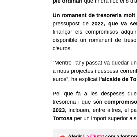
ple ordinari
que tindrà lloc el 8 d'a
Un romanent de tresoreria molt 
pressupost de
2022, que va se
finançar els compromisos adqui
disponible un romanent de treso
d'euros.
“Mentre l'any passat va quedar un
a nous projectes i despesa corre
euros”, ha explicat
l'alcalde de T
Pel que fa a les despeses que
tresoreria i que són
compromisos
2023
, inclouen, entre altres, el
Tortosa
per un import superior al
Afegir
La Ciutat
com a font pr