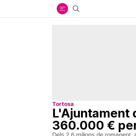
Ir
Cercar
al
contenido
Tortosa
L'Ajuntament 
360.000 € per
Dels 2,6 milions de romanent,