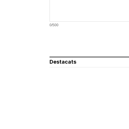
0/500
Destacats