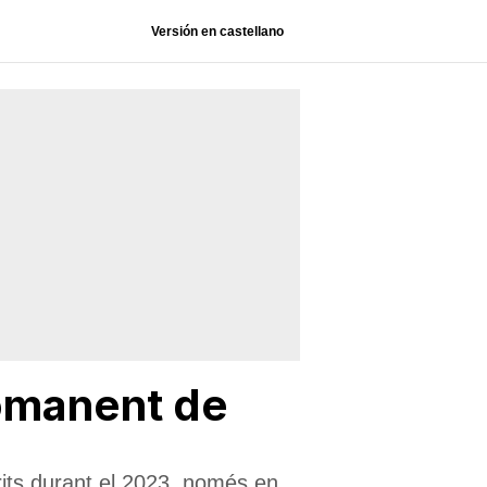
Versión en castellano
romanent de
its durant el 2023, només en